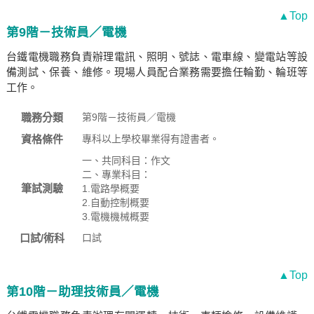
▲Top
第9階－技術員／電機
台鐵電機職務負責辦理電訊、照明、號誌、電車線、變電站等設
備測試、保養、維修。現場人員配合業務需要擔任輪勤、輪班等
工作。
職務分類
第9階－技術員／電機
資格條件
專科以上學校畢業得有證書者。
一、共同科目：作文
二、專業科目：
筆試測驗
1.電路學概要
2.自動控制概要
3.電機機械概要
口試/術科
口試
▲Top
第10階－助理技術員／電機