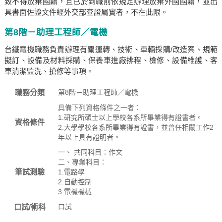
致不得放棄國籍，且已於到職前依規定辦理放棄外國國籍，並出
具書面佐證文件經外交部查證屬實者，不在此限。
第8階－助理工程師／電機
台鐵電機職務負責辦理有關運轉、技術、車輛採購/改造案、規範
擬訂、設備及材料採購、保養車進廠排程、檢修、設備維護、客
車清潔監洗、搶修等事項。
職務分類
第8階－助理工程師／電機
具備下列資格條件之一者：
1.研究所碩士以上學校各系所畢業得有證書者。
資格條件
2.大學學校各系所畢業得有證書，並曾任相關工作2
年以上具有證明者。
一、 共同科目：作文
二、專業科目：
筆試測驗
1.電路學
2.自動控制
3.電機機械
口試/術科
口試