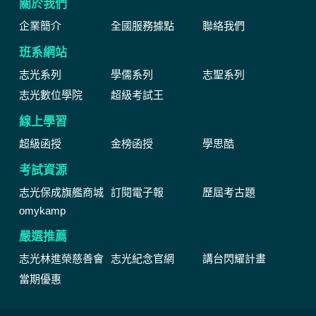
關於我們
企業簡介
全國服務據點
聯絡我們
班系網站
志光系列
學儒系列
志聖系列
志光數位學院
超級考試王
線上學習
超級函授
金榜函授
學思酷
考試資源
志光保成旗艦商城
訂閱電子報
歷屆考古題
omykamp
嚴選推薦
志光林進榮慈善會
志光紀念官網
講台閃耀計畫
當期優惠