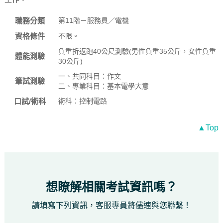
職務分類
第11階－服務員／電機
資格條件
不限。
負重折返跑40公尺測驗(男性負重35公斤，女性負重
體能測驗
30公斤)
一、共同科目：作文
筆試測驗
二、專業科目：基本電學大意
口試/術科
術科：控制電路
▲Top
想瞭解相關考試資訊嗎？
請填寫下列資訊，客服專員將儘速與您聯繫！