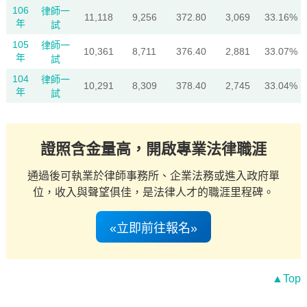
106
律師一
11,118
9,256
372.80
3,069
33.16%
年
試
105
律師一
10,361
8,711
376.40
2,881
33.07%
年
試
104
律師一
10,291
8,309
378.40
2,745
33.04%
年
試
證照含金量高，開啟專業法律職涯
通過後可執業於律師事務所、企業法務或進入政府單
位，收入與聲望俱佳，是法律人才的職涯里程碑。
«立即前往報名»
▲Top