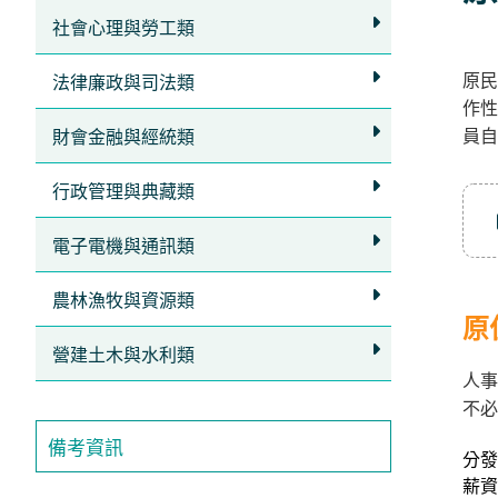
立
社會心理與勞工類
即
原民
加
法律廉政與司法類
作性
入
員自
財會金融與經統類
LINE
官
行政管理與典藏類
方
電子電機與通訊類
帳
號
農林漁牧與資源類
享
原
專
營建土木與水利類
人事
人
不必
服
備考資訊
務
，
分發
再
薪資