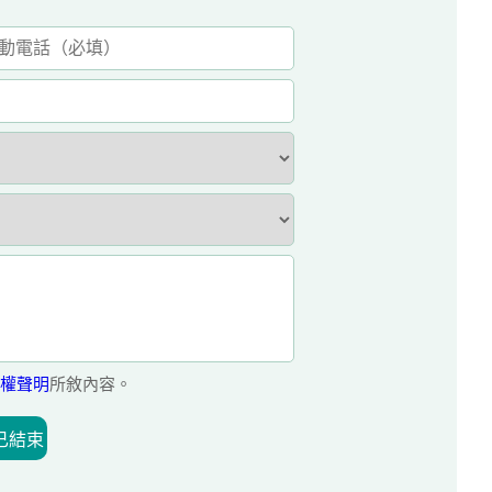
權聲明
所敘內容。
已結束