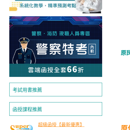
投
區
雲
嘉
南
區
高
原
屏
地
區
東
部
考試用書推薦
離
島
函授課程推薦
超
級
函
超級函授【最新優惠】
原
授