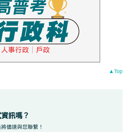
▲Top
試資訊嗎？
員將儘速與您聯繫！