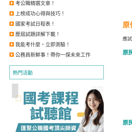
考公職精選文章！
獲
上榜成功心得與技巧！
得
500
原
國家考試日程表！
元
歷屆試題詳解下載！
應試
折
我能考什麼，立即測驗！
扣！
原
公務員新鮮事！帶你一探未來工作
北
北
熱門活動
基
區
桃
竹
苗
區
原
中
彰