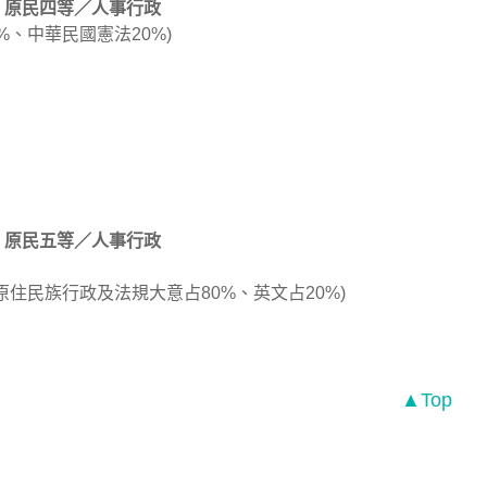
原民四等／人事行政
%、中華民國憲法20%)
原民五等／人事行政
原住民族行政及法規大意占80%、英文占20%)
▲Top