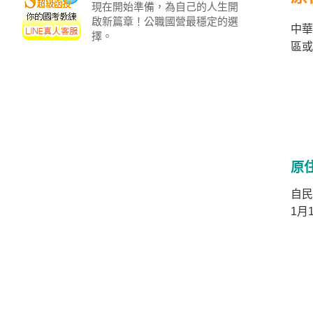
/
現在開始準備，為自己的人生開
金
啟新篇章！公職國營最穩定的選
中華
榜
擇。
函
區或
授
原
自民
1月