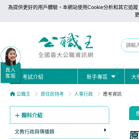
為提供更好的用戶體驗，本網站使用Cookie分析和其它追蹤。
全
國
公
職/
就
業/
真人
客服
考試介紹
新手專區
大
證
照
公職王
原住民特考
人事行政
應考資訊
服
務
類科介紹
據
點
文教行政與傳播類
原