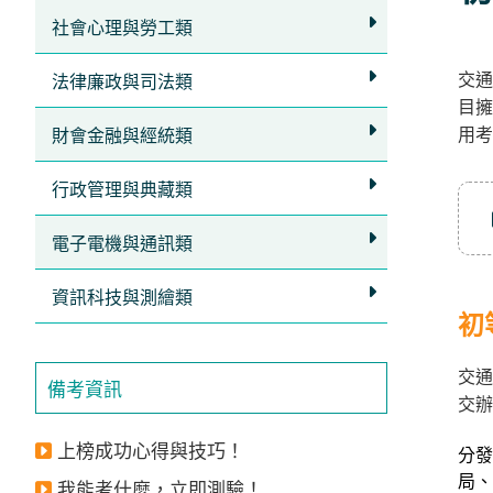
立
社會心理與勞工類
即
交通
加
法律廉政與司法類
目擁
入
用考
財會金融與經統類
LINE
官
行政管理與典藏類
方
電子電機與通訊類
帳
號
資訊科技與測繪類
享
初
專
交通
人
備考資訊
交辦
服
務
，
上榜成功心得與技巧！
分發
再
局、
我能考什麼，立即測驗！