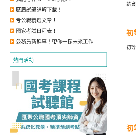
薪資
獲
歷屆試題詳解下載！
得
考公職精選文章！
500
國家考試日程表！
初
元
折
公務員新鮮事！帶你一探未來工作
初等
扣！
熱門活動
北
北
基
區
桃
竹
苗
區
初
中
彰