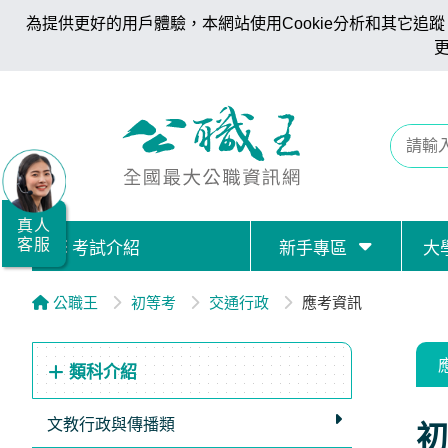
為提供更好的用戶體驗，本網站使用Cookie分析和其它追蹤。
全
國
公
職/
就
業/
真人
客服
考試介紹
新手專區
大
證
照
公職王
初等考
交通行政
應考資訊
服
務
類科介紹
據
點
文教行政與傳播類
初