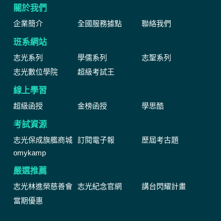
關於我們
企業簡介
全國服務據點
聯絡我們
班系網站
志光系列
學儒系列
志聖系列
志光數位學院
超級考試王
線上學習
超級函授
金榜函授
學思酷
考試資源
志光保成旗艦商城
訂閱電子報
歷屆考古題
omykamp
嚴選推薦
志光林進榮慈善會
志光紀念官網
講台閃耀計畫
當期優惠