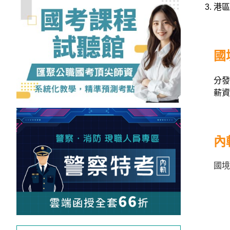
港區
獲
得
500
國
元
折
分發
扣！
薪資
北
北
基
內
區
桃
國境
竹
苗
區
中
彰