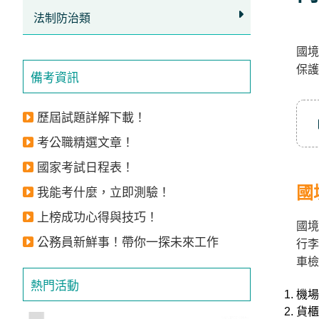
立
法制防治類
即
國境
加
保護
入
備考資訊
LINE
官
歷屆試題詳解下載！
方
考公職精選文章！
帳
國家考試日程表！
號
國
我能考什麼，立即測驗！
享
上榜成功心得與技巧！
專
國境
公務員新鮮事！帶你一探未來工作
行李
人
車檢
服
熱門活動
務
，
機場
再
貨櫃