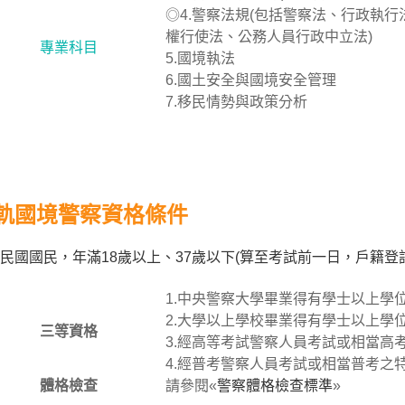
◎4.警察法規(包括警察法、行政執
權行使法、公務人員行政中立法)
專業科目
5.國境執法
6.國土安全與國境安全管理
7.移民情勢與政策分析
軌國境警察資格條件
民國國民，年滿18歲以上、37歲以下(算至考試前一日，戶籍
1.中央警察大學畢業得有學士以上學
2.大學以上學校畢業得有學士以上學
三等資格
3.經高等考試警察人員考試或相當高
4.經普考警察人員考試或相當普考之
體格檢查
請參閱«
警察體格檢查標準
»