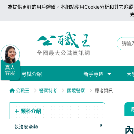
為提供更好的用戶體驗，本網站使用Cookie分析和其它追蹤。
全
國
公
職/
就
業/
真人
客服
考試介紹
新手專區
大
證
照
公職王
警察特考
國境警察
應考資訊
服
務
類科介紹
據
點
執法安全類
內