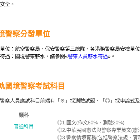
安全。
境警察分發單位
單位：航空警察局、保安警察第三總隊、各港務警察局安檢單位
待遇：國境警察薪水，請參閱«
警察人員薪水待遇
»。
軌國境警察考試科目
警察人員應試科目前端有「※」採測驗試題、「◎」採申論式及
類科
◎1.國文(作文80%、測驗20%)
普通科目
◎2.中華民國憲法與警察專業英文(憲法
◎3.警察情境實務(包括警察法規、