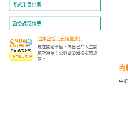
投
考試用書推薦
區
雲
函授課程推薦
嘉
南
超級函授【最新優惠】
區
現在開始準備，為自己的人生開
高
啟新篇章！公職國營最穩定的選
屏
擇。
地
內
區
東
中華
部
離
島
超
級
函
授