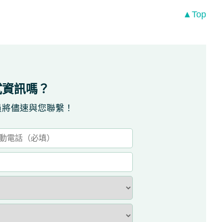
▲Top
試資訊嗎？
員將儘速與您聯繫！