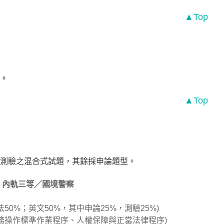
▲Top
。
▲Top
測驗之混合式試題，其餘採申論題型。
內軌三等／國境警察
50%；英文50%，其中申論25%，測驗25%)
實務操作標準作業程序、人權保障與正當法律程序)