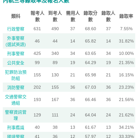
內軌三等錄取率及報名人數
報考人
到考人
需用人
錄取分
錄取人
類科
錄取率
數
數
數
數
數
631
490
37
68.60
37
7.55%
行政警察
外事警察
46
44
14
65.82
14
31.82%
(選試英語)
425
340
34
63.65
34
10.00%
刑事警察
99
89
19
64.29
19
21.35%
公共安全
犯罪防治預
155
130
21
65.98
21
16.15%
防組
202
155
36
67.03
36
23.23%
消防警察
交通警察交
193
167
36
66.46
36
21.56%
通組
警察資訊管
129
111
24
64.04
24
21.62%
理
40
38
13
61.67
13
34.21%
刑事鑑識
41
36
12
57.97
12
33.33%
國境警察