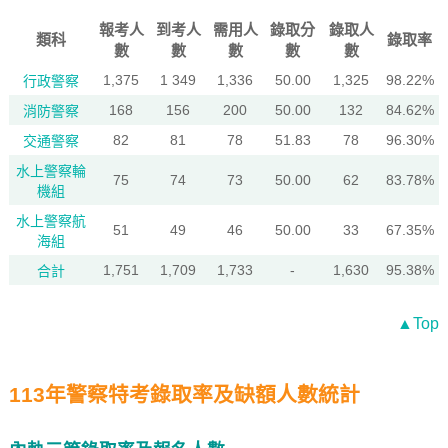
報考人
到考人
需用人
錄取分
錄取人
類科
錄取率
數
數
數
數
數
1,375
1 349
1,336
50.00
1,325
98.22%
行政警察
168
156
200
50.00
132
84.62%
消防警察
82
81
78
51.83
78
96.30%
交通警察
水上警察輪
75
74
73
50.00
62
83.78%
機組
水上警察航
51
49
46
50.00
33
67.35%
海組
1,751
1,709
1,733
-
1,630
95.38%
合計
▲Top
113年警察特考錄取率及缺額人數統計