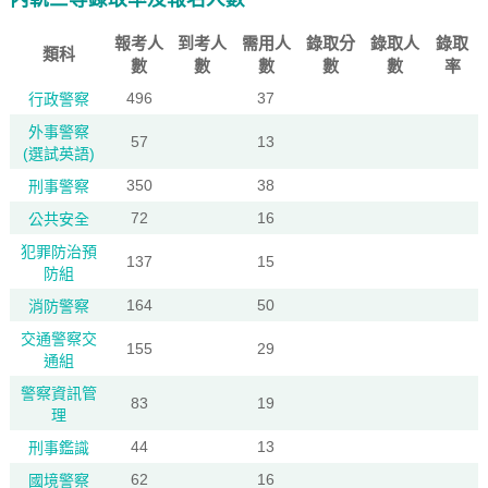
報考人
到考人
需用人
錄取分
錄取人
錄取
類科
數
數
數
數
數
率
496
37
行政警察
外事警察
57
13
(選試英語)
350
38
刑事警察
72
16
公共安全
犯罪防治預
137
15
防組
164
50
消防警察
交通警察交
155
29
通組
警察資訊管
83
19
理
44
13
刑事鑑識
62
16
國境警察