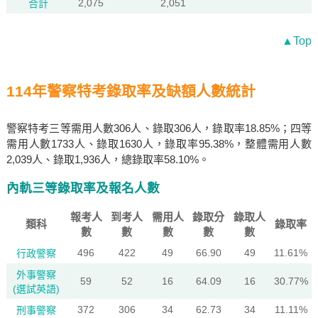
2,075
2,051
合計
▲Top
114年警察特考錄取率及缺額人數統計
警察特考三等需用人數306人、錄取306人，錄取率18.85%；四等
需用人數1733人、錄取1630人，錄取率95.38%，整體需用人數
2,039人、錄取1,936人，總錄取率58.10%。
內軌三等錄取率及報名人數
報考人
到考人
需用人
錄取分
錄取人
類科
錄取率
數
數
數
數
數
496
422
49
66.90
49
11.61%
行政警察
外事警察
59
52
16
64.09
16
30.77%
(選試英語)
372
306
34
62.73
34
11.11%
刑事警察