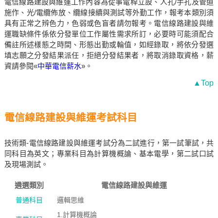
電信線路建設與維運工作內容為從事電桿立設、人孔/手孔及管道
施作、光/電纜佈放、纜線接續與測試等外勤工作，報考本類別須
具有正常之辨色力，色弱或色盲者請勿報考。電信線路建設與維
運職缺條件係依分發單位工作屬性需求所訂，必要時可能須配合
備註所述樣態之時間、形態出勤或輪值，如經錄取，將依分發選
填志願之分發結果派任，拒絕分發結果者，將取消錄取資格，薪
資請參閱«
中華電信薪水
»。
▲Top
電信線路建設與維運考試科目
技術類-電信線路建設與維運考試分為二試進行，第一試筆試，共
同科目為英文；專業科目為計算機概論、基本電學，第二試口試
及現場測試。
遴選類別
電信線路建設與維運
普通科目
邏輯思維
1.計算機概論