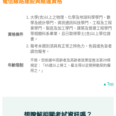
電信線路建設與維運資格
大學(含)以上之物理、化學及地球科學學門、數
學及統計學門、資訊通訊科技學門、工程及工程
業學門、製造及加工學門、建築及營建工程學門
等相關科系畢業，且已取得學士(含)以上學位證
資格條件
書。
報考本類別須具有正常之辨色力，色弱或色盲者
請勿報考。
不限。但依據中高齡者及高齡者就業促進法第28條
年齡限制
規定：「65歲以上勞工，雇主得以定期勞動契約僱
用之。」
▲Top
想瞭解相關考試資訊嗎？