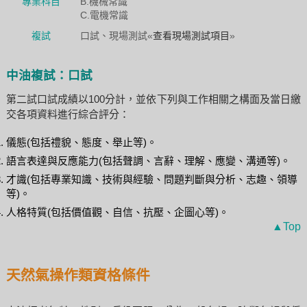
專業科目
B.機械常識
C.電機常識
複試
口試、現場測試«
查看現場測試項目
»
中油複試：口試
第二試口試成績以100分計，並依下列與工作相關之構面及當日繳
交各項資料進行綜合評分：
儀態(包括禮貌、態度、舉止等)。
語言表達與反應能力(包括聲調、言辭、理解、應變、溝通等)。
才識(包括專業知識、技術與經驗、問題判斷與分析、志趣、領導
等)。
人格特質(包括價值觀、自信、抗壓、企圖心等)。
▲Top
天然氣操作類資格條件