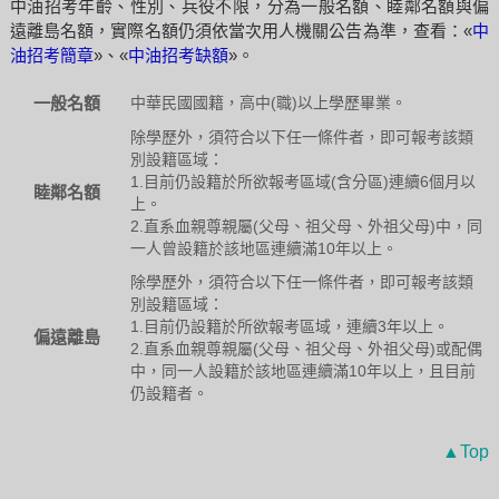
中油招考年齡、性別、兵役不限，分為一般名額、睦鄰名額與偏
遠離島名額，實際名額仍須依當次用人機關公告為準，查看：«
中
油招考簡章
»、«
中油招考缺額
»。
一般名額
中華民國國籍，高中(職)以上學歷畢業。
除學歷外，須符合以下任一條件者，即可報考該類
別設籍區域：
1.目前仍設籍於所欲報考區域(含分區)連續6個月以
睦鄰名額
上。
2.直系血親尊親屬(父母、祖父母、外祖父母)中，同
一人曾設籍於該地區連續滿10年以上。
除學歷外，須符合以下任一條件者，即可報考該類
別設籍區域：
1.目前仍設籍於所欲報考區域，連續3年以上。
偏遠離島
2.直系血親尊親屬(父母、祖父母、外祖父母)或配偶
中，同一人設籍於該地區連續滿10年以上，且目前
仍設籍者。
▲Top