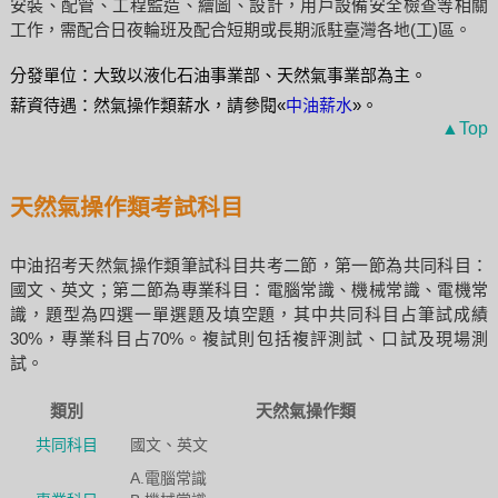
安裝、配管、工程監造、繪圖、設計，用戶設備安全檢查等相關
工作，需配合日夜輪班及配合短期或長期派駐臺灣各地(工)區。
分發單位：大致以液化石油事業部、天然氣事業部為主。
薪資待遇：然氣操作類薪水，請參閱«
中油薪水
»。
▲Top
天然氣操作類考試科目
中油招考天然氣操作類筆試科目共考二節，第一節為共同科目：
國文、英文；第二節為專業科目：電腦常識、機械常識、電機常
識，題型為四選一單選題及填空題，其中共同科目占筆試成績
30%，專業科目占70%。複試則包括複評測試、口試及現場測
試。
類別
天然氣操作類
共同科目
國文、英文
A.電腦常識