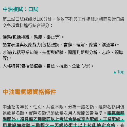
中油複試：口試
第二試口試成績以100分計，並依下列與工作相關之構面及當日繳
交各項資料進行綜合評分：
儀態(包括禮貌、態度、舉止等)。
語言表達與反應能力(包括聲調、言辭、理解、應變、溝通等)。
才識(包括專業知識、技術與經驗、問題判斷與分析、志趣、領導
等)。
人格特質(包括價值觀、自信、抗壓、企圖心等)。
▲Top
中油電氣類資格條件
中油招考年齡、性別、兵役不限，分為一般名額、睦鄰名額與偏
遠離島名額，實際名額仍須依當次用人機關公告為準。
電氣類除
學歷外，須具備乙種電匠以上考試合格或室內配線、工業配線、
用電設備檢驗三職類之一丙級技術士以上技能檢定合格
，查