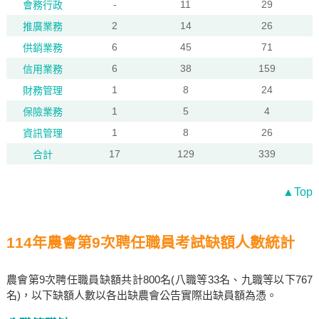
-
11
29
會務行政
2
14
26
推廣業務
6
45
71
供銷業務
6
38
159
信用業務
1
8
24
財務管理
1
5
4
保險業務
1
8
26
資訊管理
17
129
339
合計
▲Top
114年農會第9次聘任職員考試缺額人數統計
農會第9次聘任職員缺額共計800名(八職等33名、九職等以下767
名)，以下缺額人數以各出缺農會公告實際出缺員額為憑。