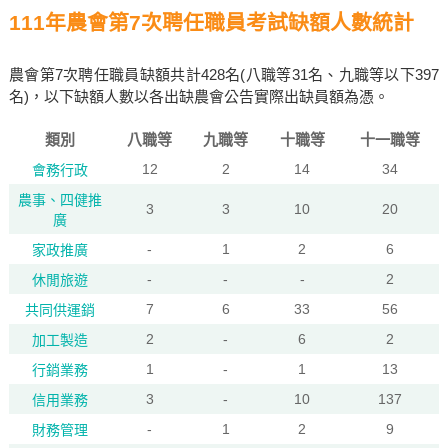
111年農會第7次聘任職員考試缺額人數統計
農會第7次聘任職員缺額共計428名(八職等31名、九職等以下397
名)，以下缺額人數以各出缺農會公告實際出缺員額為憑。
類別
八職等
九職等
十職等
十一職等
12
2
14
34
會務行政
農事、四健推
3
3
10
20
廣
-
1
2
6
家政推廣
-
-
-
2
休閒旅遊
7
6
33
56
共同供運銷
2
-
6
2
加工製造
1
-
1
13
行銷業務
3
-
10
137
信用業務
-
1
2
9
財務管理