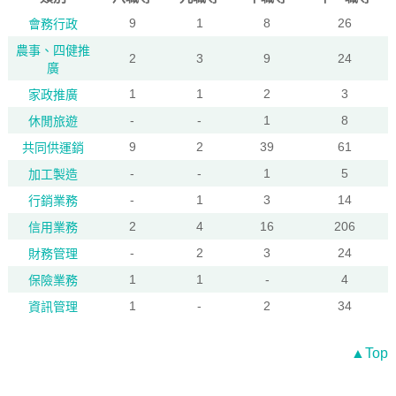
9
1
8
26
會務行政
農事、四健推
2
3
9
24
廣
1
1
2
3
家政推廣
-
-
1
8
休閒旅遊
9
2
39
61
共同供運銷
-
-
1
5
加工製造
-
1
3
14
行銷業務
2
4
16
206
信用業務
-
2
3
24
財務管理
1
1
-
4
保險業務
1
-
2
34
資訊管理
▲Top