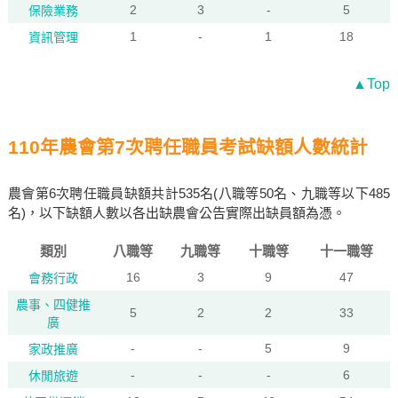
2
3
-
5
保險業務
1
-
1
18
資訊管理
▲Top
110年農會第7次聘任職員考試缺額人數統計
農會第6次聘任職員缺額共計535名(八職等50名、九職等以下485
名)，以下缺額人數以各出缺農會公告實際出缺員額為憑。
類別
八職等
九職等
十職等
十一職等
16
3
9
47
會務行政
農事、四健推
5
2
2
33
廣
-
-
5
9
家政推廣
-
-
-
6
休閒旅遊