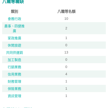
八職等職缺
類別
八職等名額
10
會務行政
農事、四健推
2
廣
1
家政推廣
0
休閒旅遊
13
共同供運銷
0
加工製造
0
行銷業務
4
信用業務
1
財務管理
1
保險業務
1
資訊管理