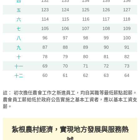
132
133
134
135
136
四
123
124
125
126
127
五
114
115
116
117
118
六
105
106
107
108
109
七
96
97
98
99
100
八
87
88
89
90
91
九
78
79
80
81
82
十
69
70
71
72
73
十一
60
61
62
63
64
十二
註： 初次擔任農會工作之新進員工，均自其職等最低薪點起薪。
農會員工薪給低於政府公告實施之基本工資者，應以基本工資支
薪。
紮根農村經濟，實現地方發展與服務熱