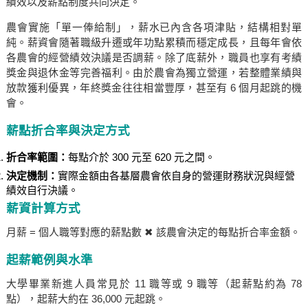
績效以及薪點制度共同決定。
農會實施「單一俸給制」，薪水已內含各項津貼，結構相對單
純。薪資會隨著職級升遷或年功點累積而穩定成長，且每年會依
各農會的經營績效決議是否調薪。除了底薪外，職員也享有考績
獎金與退休金等完善福利。由於農會為獨立營運，若整體業績與
放款獲利優異，年終獎金往往相當豐厚，甚至有 6 個月起跳的機
會。
薪點折合率與決定方式
折合率範圍：
每點介於 300 元至 620 元之間。
決定機制：
實際金額由各基層農會依自身的營運財務狀況與經營
績效自行決議。
薪資計算方式
月薪 = 個人職等對應的薪點數 ✖ 該農會決定的每點折合率金額。
起薪範例與水準
大學畢業新進人員常見於 11 職等或 9 職等（起薪點約為 78
點），起薪大約在 36,000 元起跳。