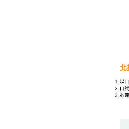
/
金
榜
函
授
北
以口
口試
心理