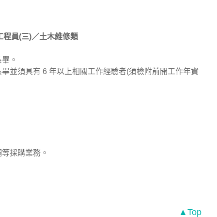
工程員(三)／土木維修類
系畢。
畢並須具有 6 年以上相關工作經驗者(須檢附前開工作年資
。
調等採購業務。
▲Top