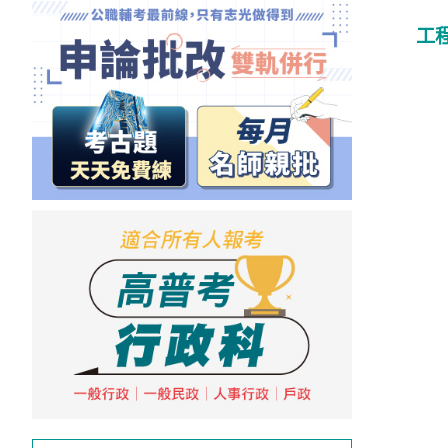
獲
工
得
500
元
折
扣！
北
北
基
區
桃
竹
苗
區
中
彰