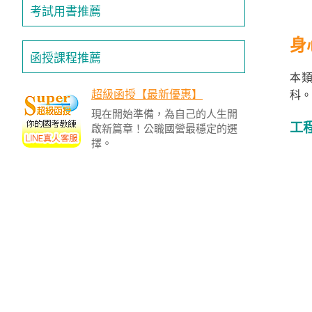
投
考試用書推薦
區
身
雲
函授課程推薦
嘉
本
南
超級函授【最新優惠】
區
科。
現在開始準備，為自己的人生開
高
工程
啟新篇章！公職國營最穩定的選
屏
擇。
地
區
東
部
離
島
超
級
函
授