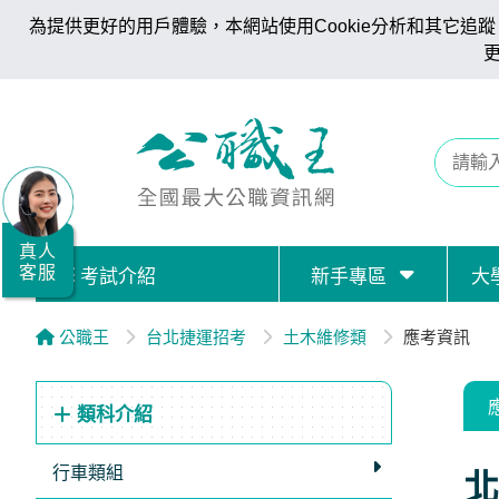
為提供更好的用戶體驗，本網站使用Cookie分析和其它追蹤。
全
國
公
職/
就
業/
真人
客服
考試介紹
新手專區
大
證
照
公職王
台北捷運招考
土木維修類
應考資訊
服
務
類科介紹
據
點
行車類組
北