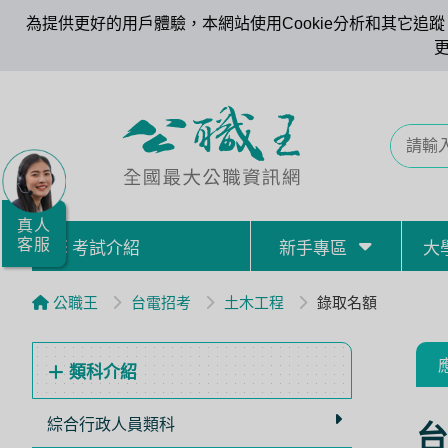
為提供更好的用戶體驗，本網站使用Cookie分析和其它追蹤。
全
國
公
職/
就
業/
真人
客服
考試介紹
新手專區
大
證
照
公職王
台電招考
土木工程
錄取名額
服
務
類科介紹
據
點
綜合行政人員類科
台