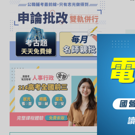
獲
得
500
元
折
扣！
北
北
基
區
桃
竹
苗
區
中
彰