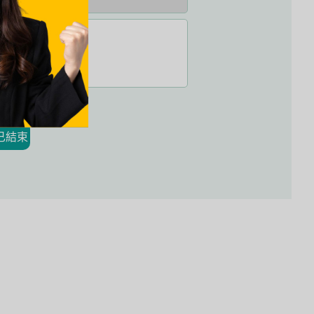
權聲明
所敘內容。
已結束