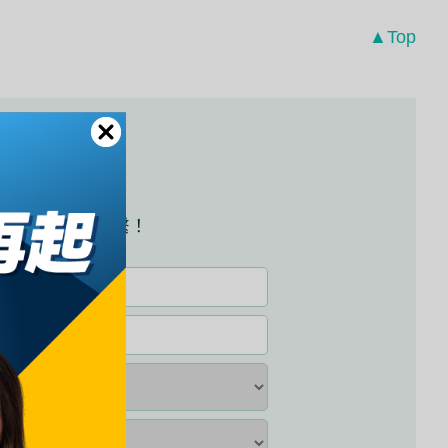
▲Top
試資訊嗎？
員將儘速與您聯繫！