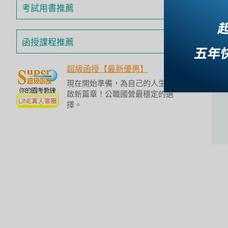
投
考試用書推薦
區
雲
函授課程推薦
嘉
南
超級函授【最新優惠】
區
現在開始準備，為自己的人生開
高
啟新篇章！公職國營最穩定的選
屏
擇。
地
區
東
部
離
島
超
級
函
授