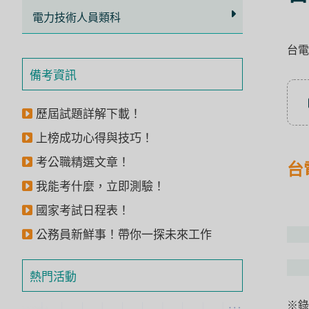
立
電力技術人員類科
即
台電
加
入
備考資訊
LINE
官
歷屆試題詳解下載！
方
上榜成功心得與技巧！
帳
考公職精選文章！
台
號
我能考什麼，立即測驗！
享
國家考試日程表！
專
公務員新鮮事！帶你一探未來工作
人
服
熱門活動
務
，
再
※錄