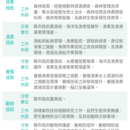
林業
森林政策、經營規劃與資源調查，森林管理及保
技術
工作
護、集水區經營及保土治水、森林培育及林產開發
內容
利用、森林育樂發展，及森林生物多樣性保育等。
分發
縣市政府農漁局、海洋及漁業發展所、漁業及漁港
單位
事業管理處。
漁業
漁船與船員管理、漁業監控、管制與偵查、責任制
技術
工作
漁業之推動、漁撈作業技術之改良與開發，及漁業
內容
環境、資源及漁船作業管理。
分發
縣市政府農漁局、水產種苗繁殖場、海洋及漁業發
單位
展所、漁業及漁港事業管理處等。
養殖
養殖漁業發展策略之規劃、養殖漁業水土資源利用
技術
工作
之規劃及管理、養殖技術之研發與提升、養殖漁業
內容
環境改善計畫規劃、擬訂及審議等。
分發
縣市政府農業局。
單位
動物
技術
工作
辦理畜牧技術相關研究工作、自然生態保育推廣、
內容
野生動物防治行政業務，及其他臨時交辦事項。
分發
縣市政府動物保護處、動物防疫所、動植物防疫