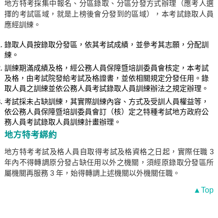
地方特考採集中報名、分區錄取、分區分發方式辦理（應考人選
擇的考試區域，就是上榜後會分發到的區域），本考試錄取人員
應經訓練。
錄取人員按錄取分發區，依其考試成績，並參考其志願，分配訓
練。
訓練期滿成績及格，經公務人員保障暨培訓委員會核定，本考試
及格，由考試院發給考試及格證書，並依相關規定分發任用。錄
取人員之訓練並依公務人員考試錄取人員訓練辦法之規定辦理。
考試採未占缺訓練，其實際訓練內容、方式及受訓人員權益等，
依公務人員保障暨培訓委員會訂（核）定之特種考試地方政府公
務人員考試錄取人員訓練計畫辦理。
地方特考綁約
地方特考考試及格人員自取得考試及格資格之日起，實際任職 3
年內不得轉調原分發占缺任用以外之機關，須經原錄取分發區所
屬機關再服務 3 年，始得轉調上述機關以外機關任職。
▲Top