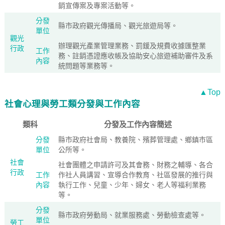
銷宣傳案及專案活動等。
分發
縣市政府觀光傳播局、觀光旅遊局等。
單位
觀光
辦理觀光產業管理業務、罰鍰及規費收據匯整業
行政
工作
務、註銷憑證應收帳及協助安心旅遊補助審件及系
內容
統問題等業務等。
▲Top
社會心理與勞工類分發與工作內容
類科
分發及工作內容簡述
分發
縣市政府社會局、教養院、殯葬管理處、鄉鎮市區
單位
公所等。
社會
社會團體之申請許可及其會務、財務之輔導、各合
行政
工作
作社人員講習、宣導合作教育、社區發展的推行與
內容
執行工作、兒童、少年、婦女、老人等福利業務
等。
分發
縣市政府勞動局、就業服務處、勞動檢查處等。
單位
勞工