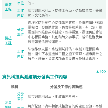
單位
等。
電信
工程
工作
縣市政府水利局、捷運工程局、勞動檢查處、警察
內容
局、文化局等。
辦理民防管制中心防情報務業務、負責防情HF無線
電報收、發傳遞作業、負責警報系統、有（無）線
分發
電話操作維修故障排除，保持暢通、辦理民防管制
單位
中心相關業務、其他臨時交辦事項、輪值勤務及無
機械
線電報通信技術運用。
工程
裝備維修支援、系統測試評估、機械工程相關業
工作
務、衛生下水道機械工程之施工管理、城市舞台之
內容
舞台、燈光、音響各項專業設備操作維護管理。
▲Top
資訊科技與測繪類分發與工作內容
類科
分發及工作內容簡述
分發
縣市政府地政局、地政事務所等。
單位
測量
將所紀錄下資料轉換成相對目的的空間資訊，再透
製圖