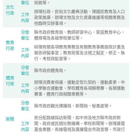
單位
術館等。
文化
辦理社政、民俗文化慶典活動、理國民教育及人口
行政
工作
政策推廣、辦理文物及文化資產維護等相關業務及
內容
他臨時交辦事項。
分發
縣市政府教育局、教師研習中心、家庭教育中心、
單位
體育場及各級學校單位等。
教育
綜理有關各項教育業務及有關教育事務施政計畫及
行政
工作
報告研擬事宜；教育政策及法規之擬定、修正、執
內容
行、考核與監督等。
分發
縣市政府體育局。
單位
體育
辦理消費者保護、運動定型化契約、運動產業、中
行政
工作
小學聯合運動會、學校體育各項錦標賽、各類運動
內容
賽事、體育行政相關業務等。
分發
縣市政府觀光傳播局、新聞局、秘書處等。
單位
依分配路線採訪新聞，如中央及地方縣市政府新
新聞
工作
聞、政府或民間社教機構、學校新聞等。辦理廣電
內容
基金業務、有線電視及廣播電台市政宣導、市政行