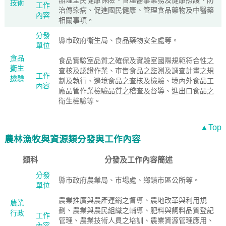
辦理全民健康保險、管理醫事業務及健康照護、防
技術
工作
治傳染病、促進國民健康、管理食品藥物及中醫藥
內容
相關事項。
分發
縣市政府衛生局、食品藥物安全處等。
單位
食品
食品實驗室品質之確保及實驗室國際規範符合性之
衛生
查核及認證作業、市售食品之監測及調查計畫之規
工作
檢驗
劃及執行、邊境食品之查核及檢驗、境內外食品工
內容
廠品管作業檢驗品質之稽查及督導、進出口食品之
衛生檢驗等。
▲Top
農林漁牧與資源類分發與工作內容
類科
分發及工作內容簡述
分發
縣市政府農業局、市場處、鄉鎮市區公所等。
單位
農業推廣與農產運銷之督導、農地改革與利用規
農業
劃、農業與農民組織之輔導、肥料與飼料品質登記
行政
工作
管理、農業技術人員之培訓、農業資源管理應用、
內容