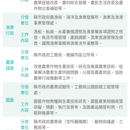
農業經營改善、農村綜合發展、農民生活改善及農
作物災害補助等。
分發
縣市政府農漁局、海洋及漁業發展所、漁業及漁港
單位
事業管理處。
漁業
漁船、船員、水產養殖證照及漁業權各項證照之核
行政
工作
發，魚貨市場管理，產銷調節、漁業資源管理及保
內容
育、國際漁業事務與漁業涉外事務等。
分發
縣市政府工務局、鄉鎮市區公所等。
單位
農業
改進農業作物生產技術，研究及推廣農業技術，從
技術
工作
事解決農業生產供銷問題，以提高農產效益，協助
內容
農業行政推動等工作。
分發
縣市政府農業試驗所、工務局公園路燈工程管理
單位
處。
園藝
園藝作物育種與生產技術研究，園藝產業相關政策
工作
研擬、規劃、執行及管考，及園產品開發利用、行
內容
銷與推廣等。
分發
縣市政府農業局（含所屬機關）、動物保護處、工
單位
務局等。