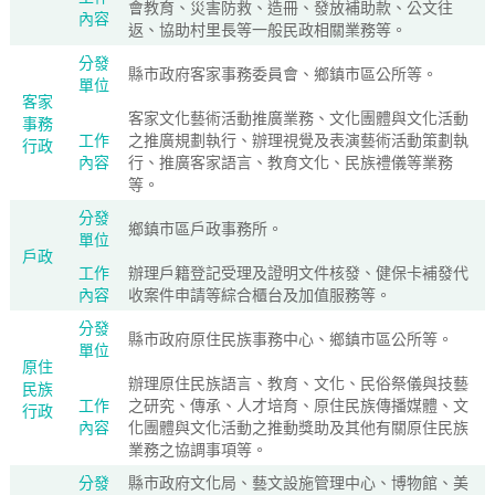
會教育、災害防救、造冊、發放補助款、公文往
內容
返、協助村里長等一般民政相關業務等。
分發
縣市政府客家事務委員會、鄉鎮市區公所等。
單位
客家
客家文化藝術活動推廣業務、文化團體與文化活動
事務
工作
之推廣規劃執行、辦理視覺及表演藝術活動策劃執
行政
內容
行、推廣客家語言、教育文化、民族禮儀等業務
等。
分發
鄉鎮市區戶政事務所。
單位
戶政
工作
辦理戶籍登記受理及證明文件核發、健保卡補發代
內容
收案件申請等綜合櫃台及加值服務等。
分發
縣市政府原住民族事務中心、鄉鎮市區公所等。
單位
原住
辦理原住民族語言、教育、文化、民俗祭儀與技藝
民族
工作
之研究、傳承、人才培育、原住民族傳播媒體、文
行政
內容
化團體與文化活動之推動獎助及其他有關原住民族
業務之協調事項等。
分發
縣市政府文化局、藝文設施管理中心、博物館、美