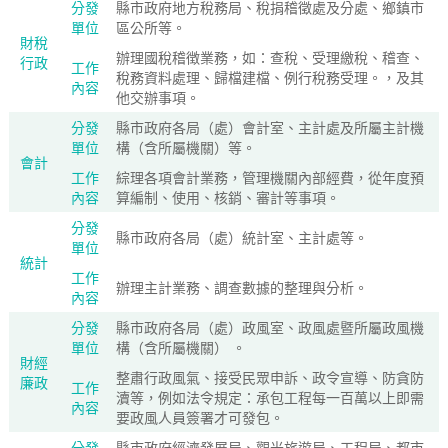
分發
縣市政府地方稅務局、稅捐稽徵處及分處、鄉鎮市
單位
區公所等。
財稅
辦理國稅稽徴業務，如：查稅、受理繳稅、稽查、
行政
工作
稅務資料處理、歸檔建檔、例行稅務受理。，及其
內容
他交辦事項。
分發
縣市政府各局（處）會計室、主計處及所屬主計機
單位
構（含所屬機關）等。
會計
工作
綜理各項會計業務，管理機關內部經費，從年度預
內容
算編制、使用、核銷、審計等事項。
分發
縣市政府各局（處）統計室、主計處等。
單位
統計
工作
辦理主計業務、調查數據的整理與分析。
內容
分發
縣市政府各局（處）政風室、政風處暨所屬政風機
單位
構（含所屬機關） 。
財經
整肅行政風氣、接受民眾申訴、政令宣導、防貪防
廉政
工作
瀆等，例如法令規定：承包工程每一百萬以上即需
內容
要政風人員簽署才可發包。