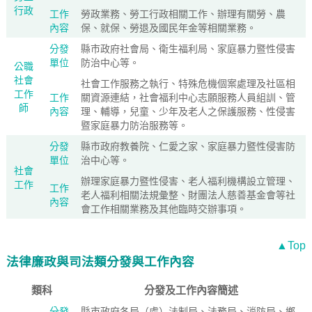
行政
工作
勞政業務、勞工行政相關工作、辦理有關勞、農
內容
保、就保、勞退及國民年金等相關業務。
分發
縣市政府社會局、衛生福利局、家庭暴力暨性侵害
單位
防治中心等。
公職
社會
社會工作服務之執行、特殊危機個案處理及社區相
工作
工作
關資源連結，社會福利中心志願服務人員組訓、管
師
內容
理、輔導，兒童、少年及老人之保護服務、性侵害
暨家庭暴力防治服務等。
分發
縣市政府教養院、仁愛之家、家庭暴力暨性侵害防
單位
治中心等。
社會
辦理家庭暴力暨性侵害、老人福利機構設立管理、
工作
工作
老人福利相關法規彙整、財團法人慈善基金會等社
內容
會工作相關業務及其他臨時交辦事項。
▲Top
法律廉政與司法類分發與工作內容
類科
分發及工作內容簡述
分發
縣市政府各局（處）法制局、法務局、消防局、鄉