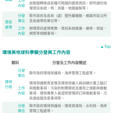
工作
由製圖轉換成各種可閱讀的圖資資訊，即所謂的地
內容
理資訊系統，例：測量、地圖繪製等。
分發
縣市政府及各局（處）暨所屬機關、鄉鎮市區公所
單位
及各級學校單位等。
資訊
處理
工作
辦理資訊處理業務、資訊系統維護、維修、架設、
內容
網管等相關事項。
▲Top
環境與地球科學類分發與工作內容
類科
分發及工作內容簡述
分發
縣市政府環境保護局、海岸管理工程處等。
單位
環保
環境保護教育宣導及環境保護人員訓練計畫之擬訂
行政
工作
與推動事項、污染防制費徵收及運用之規劃與推動
內容
事項、環保專業人員證照管理研訂與推動事項、污
染源追蹤改善事項等。
分發
縣市政府環境保護局、環境資源局、水利局、海岸
單位
管理工程處等。