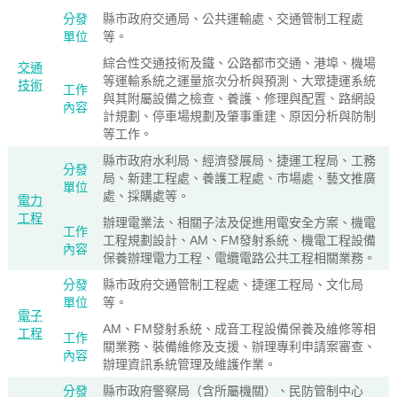
分發
縣市政府交通局、公共運輸處、交通管制工程處
單位
等。
綜合性交通技術及鐵、公路都市交通、港埠、機場
交通
等運輸系統之運量旅次分析與預測、大眾捷運系統
技術
工作
與其附屬設備之檢查、養護、修理與配置、路網設
內容
計規劃、停車場規劃及肇事重建、原因分析與防制
等工作。
縣市政府水利局、經濟發展局、捷運工程局、工務
分發
局、新建工程處、養護工程處、市場處、藝文推廣
單位
處、採購處等。
電力
工程
辦理電業法、相關子法及促進用電安全方案、機電
工作
工程規劃設計、AM、FM發射系統、機電工程設備
內容
保養辦理電力工程、電纜電路公共工程相關業務。
分發
縣市政府交通管制工程處、捷運工程局、文化局
單位
等。
電子
AM、FM發射系統、成音工程設備保養及維修等相
工程
工作
關業務、裝備維修及支援、辦理專利申請案審查、
內容
辦理資訊系統管理及維護作業。
分發
縣市政府警察局（含所屬機關）、民防管制中心