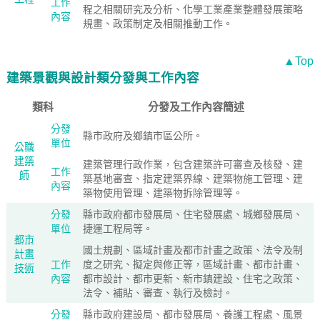
工作
程之相關研究及分析、化學工業產業整體發展策略
內容
規畫、政策制定及相關推動工作。
▲Top
建築景觀與設計類分發與工作內容
類科
分發及工作內容簡述
分發
縣市政府及鄉鎮市區公所。
單位
公職
建築
建築管理行政作業，包含建築許可審查及核發、建
工作
師
築基地審查、指定建築界線、建築物施工管理、建
內容
築物使用管理、建築物拆除管理等。
分發
縣市政府都市發展局、住宅發展處、城鄉發展局、
單位
捷運工程局等。
都市
國土規劃、區域計畫及都市計畫之政策、法令及制
計畫
工作
度之研究、擬定與修正等，區域計畫、都市計畫、
技術
內容
都市設計、都市更新、新市鎮建設、住宅之政策、
法令、補貼、審查、執行及檢討。
分發
縣市政府建設局、都市發展局、養護工程處、風景