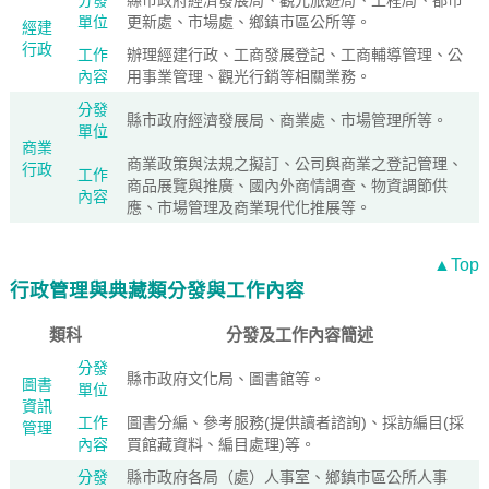
分發
縣市政府經濟發展局、觀光旅遊局、工程局、都市
單位
更新處、市場處、鄉鎮市區公所等。
經建
行政
工作
辦理經建行政、工商發展登記、工商輔導管理、公
內容
用事業管理、觀光行銷等相關業務。
分發
縣市政府經濟發展局、商業處、市場管理所等。
單位
商業
商業政策與法規之擬訂、公司與商業之登記管理、
行政
工作
商品展覽與推廣、國內外商情調查、物資調節供
內容
應、市場管理及商業現代化推展等。
▲Top
行政管理與典藏類分發與工作內容
類科
分發及工作內容簡述
分發
縣市政府文化局、圖書館等。
圖書
單位
資訊
工作
圖書分編、參考服務(提供讀者諮詢)、採訪編目(採
管理
內容
買館藏資料、編目處理)等。
分發
縣市政府各局（處）人事室、鄉鎮市區公所人事