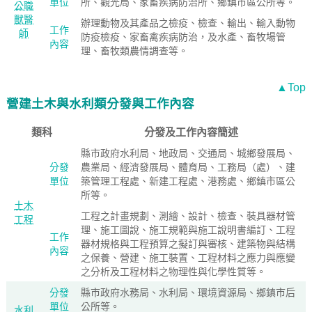
單位
所、觀光局、家畜疾病防治所、鄉鎮市區公所等。
公職
獸醫
辦理動物及其產品之檢疫、檢查、輸出、輸入動物
工作
師
防疫檢疫、家畜禽疾病防治，及水產、畜牧場管
內容
理、畜牧類農情調查等。
▲Top
營建土木與水利類分發與工作內容
類科
分發及工作內容簡述
縣市政府水利局、地政局、交通局、城鄉發展局、
分發
農業局、經濟發展局、體育局、工務局（處）、建
單位
築管理工程處、新建工程處、港務處、鄉鎮市區公
所等。
土木
工程之計畫規劃、測繪、設計、檢查、裝具器材管
工程
理、施工圖說、施工規範與施工說明書編訂、工程
工作
器材規格與工程預算之擬訂與審核、建築物與結構
內容
之保養、營建、施工裝置、工程材料之應力與應變
之分析及工程材料之物理性與化學性質等。
分發
縣市政府水務局、水利局、環境資源局、鄉鎮市后
單位
公所等。
水利