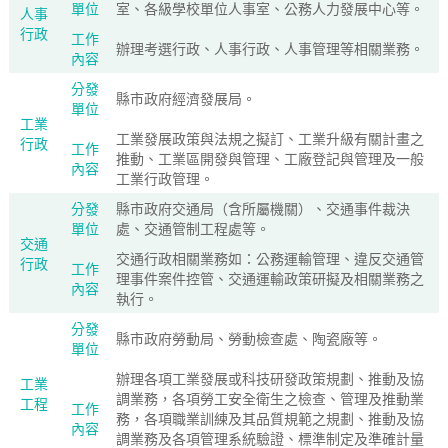
單位
室、各級學校單位人事室、公務人力發展中心等。
人事
行政
工作
辦理考選行政、人事行政、人事管理等相關業務。
內容
分發
縣市政府經濟發展局。
單位
工業
工業發展政策與法規之擬訂、工業升級有關計畫之
行政
工作
推動、工業區開發與管理、工廠登記與管理及一般
內容
工業行政管理。
分發
縣市政府交通局（含所屬機關）、交通事件裁決
單位
處、交通管制工程處等。
交通
交通行政相關業務如：公務運輸管理、違反交通管
行政
工作
理事件案件控管、交通運輸政策研擬及相關業務之
內容
執行。
分發
縣市政府勞動局、勞動檢查處、陶瓷廠等。
單位
辦理各項工業發展或科技研發政策規劃、推動及協
工業
調業務，各項勞工安全衛生之檢查、管理及推動業
工程
工作
務，各項職業訓練及其品質規範之規劃、推動及協
內容
調業務及各項管理系統驗證、標準制定及準確計量