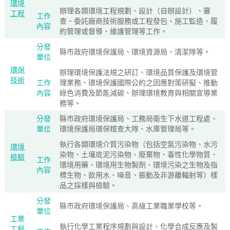
環境
辦理各類環境工程規劃、設計（自辦設計）、審
工程
工作
查、委託廠商技術服務或工程發包、施工監造、履
內容
約管理或督導、維護管理等工作。
分發
縣市政府環境保護局、環境資源局、清潔隊等。
單位
環保
辦理環境保護法規之研訂、環境品質保護及環境管
技術
工作
理業務、環境保護國際公約之因應對策研擬、推動
內容
綠色消費及節能減碳、辦理環境教育與相關宣導業
務等。
分發
縣市政府環境保護局、工務局衛生下水道工程處、
單位
環境保護局環保稽查大隊、水庫管理局等。
執行各類環境介質污染物（包括空氣污染物、水污
環境
染物、土壤底泥污染物、廢棄物、毒性化學物質、
檢驗
工作
環境用藥、環境用生物製劑、環境污染之生物及指
內容
標生物、飲用水、噪音、振動及非游離輻射等）樣
品之採樣與檢驗。
分發
縣市政府環境保護局、高級工業職業學校等。
單位
工業
執行化學工業程序規劃與設計、化學合成反應及製
工程