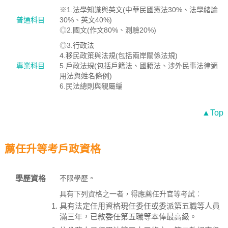
※1.法學知識與英文(中華民國憲法30%、法學緒論
普通科目
30%、英文40%)
◎2.國文(作文80%、測驗20%)
◎3.行政法
4.移民政策與法規(包括兩岸關係法規)
專業科目
5.戶政法規(包括戶籍法、國籍法、涉外民事法律適
用法與姓名條例)
6.民法總則與親屬編
▲Top
薦任升等考戶政資格
學歷資格
不限學歷。
具有下列資格之一者，得應薦任升官等考試︰
具有法定任用資格現任委任或委派第五職等人員
滿三年，已敘委任第五職等本俸最高級。