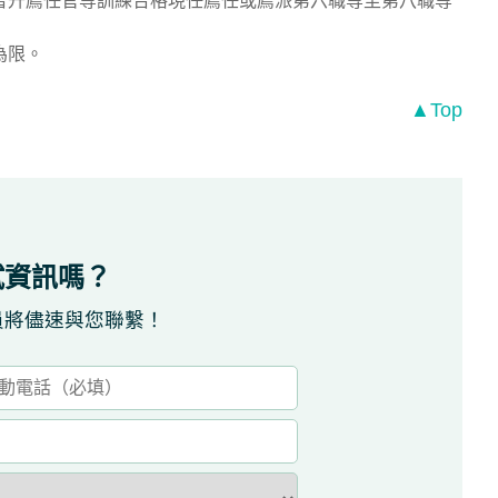
晉升薦任官等訓練合格現任薦任或薦派第六職等至第八職等
為限。
▲Top
試資訊嗎？
員將儘速與您聯繫！