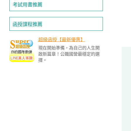
投
考試用書推薦
區
雲
函授課程推薦
嘉
南
超級函授【最新優惠】
區
現在開始準備，為自己的人生開
高
啟新篇章！公職國營最穩定的選
屏
擇。
地
區
東
部
離
島
超
級
函
授