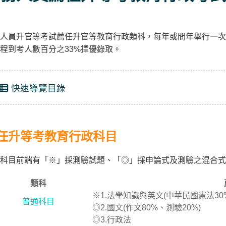
人員升官等考試薦任升官等教育行政類科，每年或間年舉行一次
程到考人數百分之33%擇優錄取。
快速導覽目錄
任升等考教育行政科目
科目前端有「※」採測驗試題、「◎」採申論式及測驗之混合式
類科
※1.法學知識與英文(中華民國憲法30
普通科目
◎2.國文(作文80%、測驗20%)
◎3.行政法