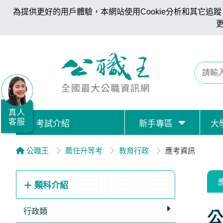
為提供更好的用戶體驗，本網站使用Cookie分析和其它追蹤。
全
國
公
職/
就
業/
真人
客服
考試介紹
新手專區
大
證
照
公職王
薦任升等考
教育行政
應考資訊
服
務
類科介紹
據
點
行政類
公