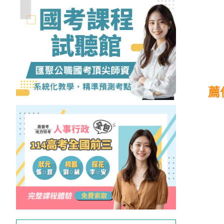
獲
得
500
元
折
扣！
薦
北
北
基
區
桃
竹
苗
區
中
彰