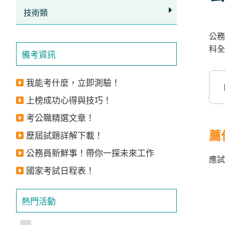
立
技術類
即
公務
加
科全
入
備考資訊
LINE
官
我能考什麼，立即測驗！
方
上榜成功心得與技巧！
帳
考公職精選文章！
號
薦
歷屆試題詳解下載！
享
公務員新鮮事！帶你一探未來工作
專
應試
國家考試日程表！
人
服
熱門活動
務
，
再