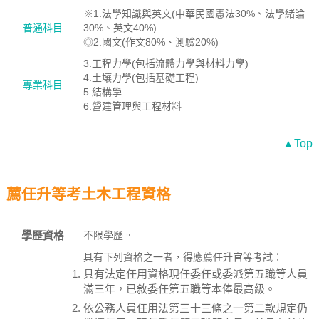
※1.法學知識與英文(中華民國憲法30%、法學緒論
普通科目
30%、英文40%)
◎2.國文(作文80%、測驗20%)
3.工程力學(包括流體力學與材料力學)
4.土壤力學(包括基礎工程)
專業科目
5.結構學
6.營建管理與工程材料
▲Top
薦任升等考土木工程資格
學歷資格
不限學歷。
具有下列資格之一者，得應薦任升官等考試︰
具有法定任用資格現任委任或委派第五職等人員
滿三年，已敘委任第五職等本俸最高級。
依公務人員任用法第三十三條之一第二款規定仍