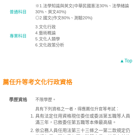
※1.法學知識與英文(中華民國憲法30%、法學緒論
普通科目
30%、英文40%)
◎2.國文(作文80%、測驗20%)
3.文化行政
4.藝術概論
專業科目
5.文化人類學
6.文化政策分析
▲Top
薦任升等考文化行政資格
學歷資格
不限學歷。
具有下列資格之一者，得應薦任升官等考試︰
具有法定任用資格現任委任或委派第五職等人員
滿三年，已敘委任第五職等本俸最高級。
依公務人員任用法第三十三條之一第二款規定仍