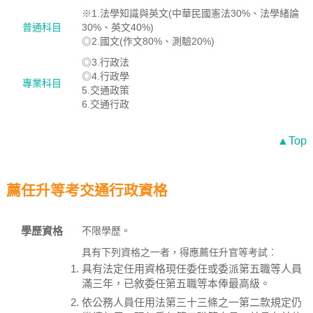
※1.法學知識與英文(中華民國憲法30%、法學緒論
普通科目
30%、英文40%)
◎2.國文(作文80%、測驗20%)
◎3.行政法
◎4.行政學
專業科目
5.交通政策
6.交通行政
▲Top
薦任升等考交通行政資格
學歷資格
不限學歷。
具有下列資格之一者，得應薦任升官等考試︰
具有法定任用資格現任委任或委派第五職等人員
滿三年，已敘委任第五職等本俸最高級。
依公務人員任用法第三十三條之一第二款規定仍