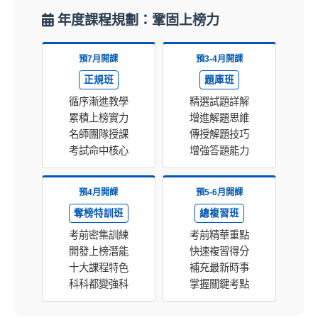
年度課程規劃：鞏固上榜力
預7月開課
預3-4月開課
正規班
題庫班
循序漸進教學
精選試題詳解
累積上榜實力
增進解題思維
名師團隊授課
傳授解題技巧
考試命中核心
增強答題能力
預4月開課
預5-6月開課
奪榜特訓班
總複習班
考前密集訓練
考前精華重點
開發上榜潛能
快速複習得分
十大課程特色
補充最新時事
科科都變強科
掌握關鍵考點