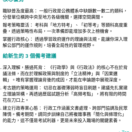
職缺普及度最高： 一般行政是公務體系中缺額數一數二的類科，
分發單位橫跨中央至地方各級機關，選擇空間廣闊。
報考策略靈活： 考科與「地方特考」、「初等考」等類科高度重
疊，透過策略性布局，一次準備即能增加多次上榜機會。
掌握行政核心： 透過學習政府運作的理論與法規，能讓你深入理
解公部門的運作規則，培養全局性的管理視野。
給新生的 3 個備考建議
深入理解，勝過死背： 《行政學》與《行政法》的核心不在於背
誦法條，而在於理解政策與制度的「立法精神」與「因果邏
輯」。唯有掌握理論背後的成因，才能在申論題中展現深度。
考古題的策略運用： 切忌在基礎薄弱時盲目刷題。建議先扎實建
立理論架構，再透過歷屆試題分析「高頻考點」，將有限的時間
花在刀口上。
建立行政專業心態： 行政工作涵蓋文書處理、跨部門協調及民眾
陳情。備考期間，請同步訓練自己將複雜事務「簡化與條理化」
的能力，這不僅是考試利器，更是未來投入職場的關鍵素養。