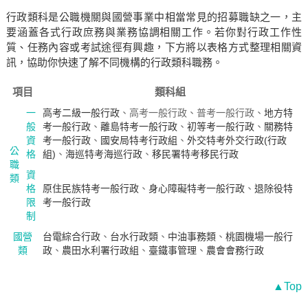
行政類科是公職機關與國營事業中相當常見的招募職缺之一，主
要涵蓋各式行政庶務與業務協調相關工作。若你對行政工作性
質、任務內容或考試途徑有興趣，下方將以表格方式整理相關資
訊，協助你快速了解不同機構的行政類科職務。
項目
類科組
一
高考二級一般行政
、高考一般行政、普考一般行政、
地方特
般
考一般行政
、
離島特考一般行政
、
初等考一般行政
、
關務特
資
考一般行政
、
國安局特考行政組
、
外交特考外交行政(行政
公
格
組)
、
海巡特考海巡行政
、
移民署特考移民行政
職
資
類
格
原住民族特考一般行政
、
身心障礙特考一般行政
、
退除役特
限
考一般行政
制
國營
台電綜合行政
、
台水行政類
、
中油事務類
、
桃園機場一般行
類
政
、
農田水利署行政組
、
臺鐵事管理
、
農會會務行政
▲Top