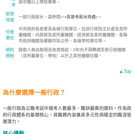
高中職以上學校畢業。
考
薪資
一般行政薪水，請參閱«↪
高普考薪水待遇
»。
待遇
中央政府各部會及各級行政單位，包括行政院主計處及其所
分發
屬機關、內政部及其所屬機關、經濟部及其所屬機關、各縣
單位
市政府機關及鄉鎮市區公所、各級學校單位等。
綁約
錄取人員自取得及格資格起，3年內不得轉調至原分發機關
限制
（含所屬單位、學校）以外之其他機關任職。
▲Top
為什麼選擇一般行政？
一般行政為公職考試中報考人數最多、職缺最廣的類科。作為政
府行政體系的基礎核心，其職務內容兼具多元性與穩定的職涯發
展潛力。
核心優勢