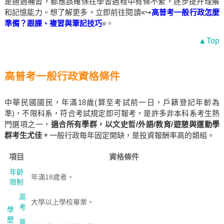
是通過補習，都應該確保在學習過程中有條不紊，逐步提升理解
和記憶能力。想了解更多，立即前往閱讀«↪
高普考一般行政怎麼
準備？跟課、複習與筆記技巧
»。
▲Top
高普考一般行政資格條件
中華民國國民，年滿18歲(算至考試前一日，戶籍登記年齡為
準)，不限科系，符合考試規定即可報考，是許多非本科系考生熱
門選項之一，
適合所有學群，以文史哲/外語/教育/遊憩與運動學
群考生尤佳。
一般行政每年固定開缺，是投資報酬率高的類組。
項目
資格條件
年齡
年滿18歲者。
限制
高
大學以上學校畢業。
考
學
歷
普