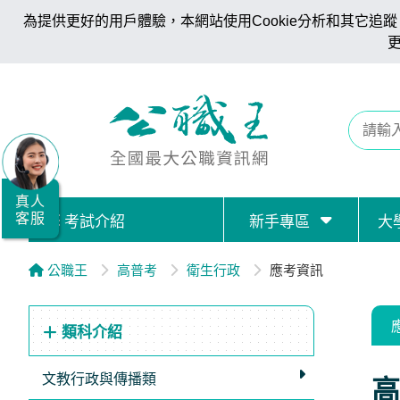
為提供更好的用戶體驗，本網站使用Cookie分析和其它追蹤。
全
國
公
職/
就
業/
真人
客服
考試介紹
新手專區
大
證
照
公職王
高普考
衛生行政
應考資訊
服
務
類科介紹
據
點
文教行政與傳播類
高