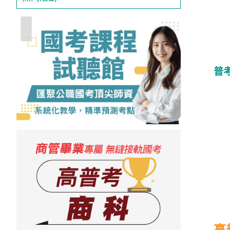
投
區
雲
嘉
南
區
普
高
屏
地
區
東
部
離
島
超
級
函
授
高