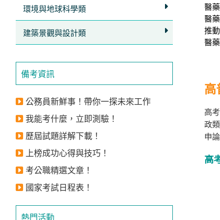
醫藥
獲
環境與地球科學類
醫藥
得
推動
建築景觀與設計類
500
醫藥
元
折
備考資訊
扣！
高
公務員新鮮事！帶你一探未來工作
北
高考
北
我能考什麼，立即測驗！
政類
基
歷屆試題詳解下載！
申論
區
上榜成功心得與技巧！
桃
高
竹
考公職精選文章！
苗
國家考試日程表！
區
中
熱門活動
彰