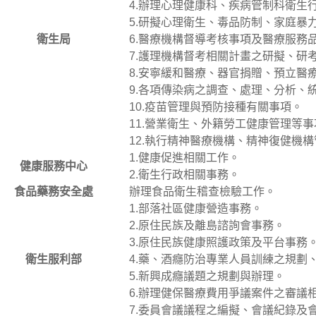
4.辦理心理健康科、疾病管制科衛生
5.研擬心理衛生、毒品防制、家庭暴
衛生局
6.醫療機構督導考核事項及醫療服務
7.護理機構督考相關計畫之研擬、研
8.安寧緩和醫療、器官捐贈、預立醫
9.各項傳染病之調查、處理、分析、
10.疫苗管理與預防接種有關事項。
11.營業衛生、外籍勞工健康管理等事
12.執行精神醫療機構、精神復健機
1.健康促進相關工作。
健康服務中心
2.衛生行政相關事務。
食品藥務安全處
辦理食品衛生稽查檢驗工作。
1.部落社區健康營造事務。
2.原住民族及離島諮詢會事務。
3.原住民族健康照護政策及平台事務
衛生服利部
4.藥、酒癮防治專業人員訓練之規劃
5.新興成癮議題之規劃與辦理。
6.辦理健保醫療費用爭議案件之審議
7.委員會議議程之編擬、會議紀錄及