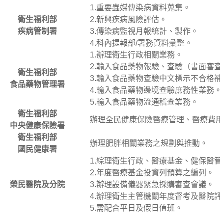
1.重要蟲媒傳染病資料蒐集。
衛生福利部
2.新興疾病風險評估。
疾病管制署
3.傳染病監視月報統計、製作。
4.科內提報部/署務資料彙整。
1.辦理衛生行政相關業務。
2.輸入食品藥物報驗、查驗（書面審
衛生福利部
3.輸入食品藥物查驗中文標示不合格
食品藥物管理署
4.輸入食品藥物邊境查驗庶務性業務
5.輸入食品藥物流通稽查業務。
衛生福利部
辦理全民健康保險醫療管理、醫療費
中央健康保險署
衛生福利部
辦理肥胖相關業務之規劃與推動。
國民健康署
1.綜理衛生行政、醫療基金、健保醫
2.年度醫療基金投資列預算之編列。
榮民醫院及分院
3.辦理設備儀器緊急採購審查會議。
4.辦理衛生主管機關年度督考及醫院
5.需配合平日及假日值班。