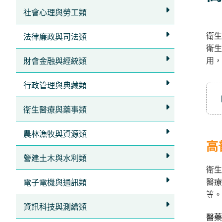
立
社會心理與勞工類
即
衛生
加
法律廉政與司法類
衛生
入
用，
財會金融與經統類
LINE
官
行政管理與典藏類
方
衛生醫療與藥事類
帳
號
農林漁牧與資源類
享
高
專
營建土木與水利類
衛生
人
醫療
電子電機與通訊類
服
等。
務
，
資訊科技與測繪類
再
醫藥