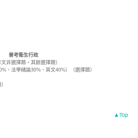
普考衛生行政
（作文非選擇題，其餘選擇題）
0%、法學緒論30%、英文40%）（選擇題）
）
題）
▲Top