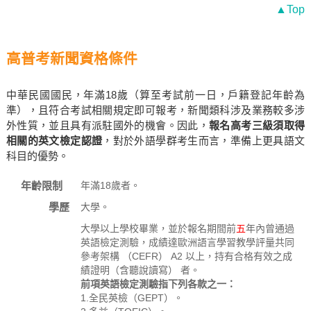
▲Top
高普考新聞資格條件
中華民國國民，年滿18歲（算至考試前一日，戶籍登記年齡為
準），且符合考試相關規定即可報考，新聞類科涉及業務較多涉
外性質，並且具有派駐國外的機會。因此，
報名高考三級須取得
相關的英文檢定認證
，對於外語學群考生而言，準備上更具語文
科目的優勢。
年齡限制
年滿18歲者。
學歷
大學。
大學以上學校畢業，並於報名期間前
五
年內曾通過
英語檢定測驗，成績達歐洲語言學習教學評量共同
參考架構 （CEFR） A2 以上，持有合格有效之成
績證明（含聽說讀寫） 者。
前項英語檢定測驗指下列各款之一：
1.全民英檢（GEPT）。