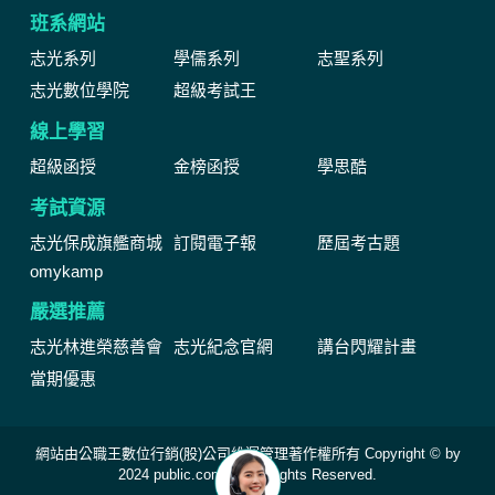
班系網站
志光系列
學儒系列
志聖系列
志光數位學院
超級考試王
線上學習
超級函授
金榜函授
學思酷
考試資源
志光保成旗艦商城
訂閱電子報
歷屆考古題
omykamp
嚴選推薦
志光林進榮慈善會
志光紀念官網
講台閃耀計畫
當期優惠
網站由公職王數位行銷(股)公司維運管理著作權所有 Copyright © by
2024 public.com.tw All Rights Reserved.