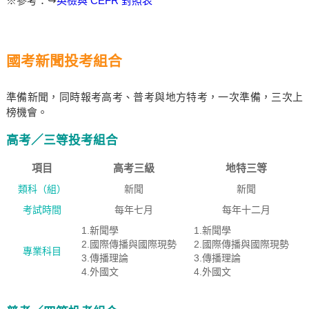
※參考：↪
英檢與 CEFR 對照表
國考新聞投考組合
準備新聞，同時報考高考、普考與地方特考，一次準備，三次上
榜機會。
高考／三等投考組合
項目
高考三級
地特三等
類科（組）
新聞
新聞
考試時間
每年七月
每年十二月
1.新聞學
1.新聞學
2.國際傳播與國際現勢
2.國際傳播與國際現勢
專業科目
3.傳播理論
3.傳播理論
4.外國文
4.外國文