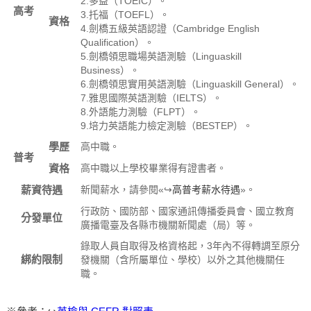
2.多益（TOEIC）。
高考
3.托福（TOEFL）。
資格
4.劍橋五級英語認證（Cambridge English
Qualification）。
5.劍橋領思職場英語測驗（Linguaskill
Business）。
6.劍橋領思實用英語測驗（Linguaskill General）。
7.雅思國際英語測驗（IELTS）。
8.外語能力測驗（FLPT）。
9.培力英語能力檢定測驗（BESTEP）。
學歷
高中職。
普考
資格
高中職以上學校畢業得有證書者。
薪資待遇
新聞薪水，請參閱«↪
高普考薪水待遇
»。
行政防、國防部、國家通訊傳播委員會、國立教育
分發單位
廣播電臺及各縣市機關新聞處（局）等。
錄取人員自取得及格資格起，3年內不得轉調至原分
綁約限制
發機關（含所屬單位、學校）以外之其他機關任
職。