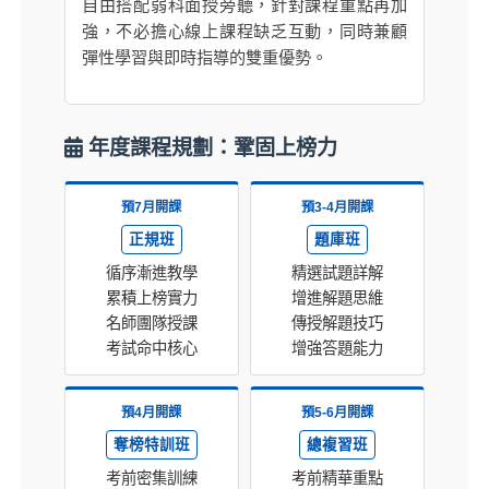
自由搭配弱科面授旁聽，針對課程重點再加
強，不必擔心線上課程缺乏互動，同時兼顧
彈性學習與即時指導的雙重優勢。
年度課程規劃：鞏固上榜力
預7月開課
預3-4月開課
正規班
題庫班
循序漸進教學
精選試題詳解
累積上榜實力
增進解題思維
名師團隊授課
傳授解題技巧
考試命中核心
增強答題能力
預4月開課
預5-6月開課
奪榜特訓班
總複習班
考前密集訓練
考前精華重點