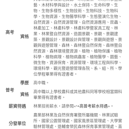
藝、木材科學與設計、水土保持、生命科學、生
物、生物多樣性、生物技術、生物科技、生物科
學、生物資源、生物醫學科學、生態暨演化生物、
自然資源、自然資源管理、自然資源應用、昆蟲、
林產加工、林產科學、林產科學暨家具工程、林
高考
業、林業暨自然資源、造園景觀、景觀、景觀建
資格
築、景觀設計、景觀設計與管理、景觀與遊憩、景
觀與遊憩管理、森林、森林暨自然保育、森林暨自
然資源、森林環境暨資源、植物、植物保護、植物
科學、植物病理、植物病蟲害、植物醫學、園藝、
微生物、資源保育、資源管理、環境工程與科學、
環境科學、觀光暨遊憩管理各院、系、組、所、學
位學程畢業得有證書者。
學歷
高中職。
普考
高中職以上學校農科或其他農科同等學校相當類科
資格
畢業得有證書者。
薪資待遇
林業技術薪水，請參閱«↪
高普考薪水待遇
»。
農業部林業及自然保育署暨所屬機關、林業試驗
所、國家公園管理處、國家風景區管理處、大學實
分發單位
驗林管理處、退輔會榮民森林保育事業管理處、直