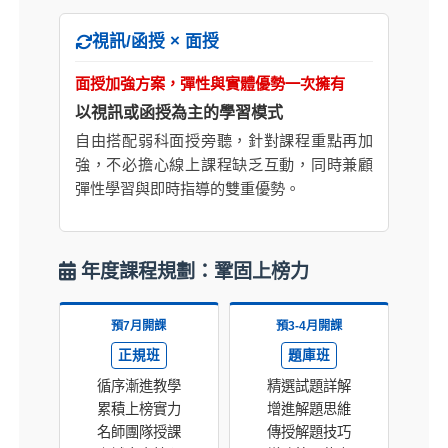
視訊/函授 × 面授
面授加強方案，彈性與實體優勢一次擁有
以視訊或函授為主的學習模式
自由搭配弱科面授旁聽，針對課程重點再加
強，不必擔心線上課程缺乏互動，同時兼顧
彈性學習與即時指導的雙重優勢。
年度課程規劃：鞏固上榜力
預7月開課
預3-4月開課
正規班
題庫班
循序漸進教學
精選試題詳解
累積上榜實力
增進解題思維
名師團隊授課
傳授解題技巧