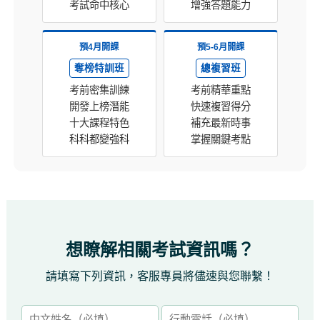
考試命中核心
增強答題能力
預4月開課
預5-6月開課
奪榜特訓班
總複習班
考前密集訓練
考前精華重點
開發上榜潛能
快速複習得分
十大課程特色
補充最新時事
科科都變強科
掌握關鍵考點
想瞭解相關考試資訊嗎？
請填寫下列資訊，客服專員將儘速與您聯繫！