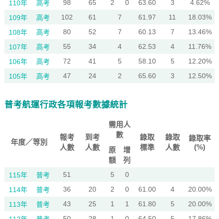
98
65
2
0
63.60
3
4.62%
110年
高考
102
61
7
61.97
11
18.03%
109年
高考
80
52
7
60.13
7
13.46%
108年
高考
55
34
4
62.53
4
11.76%
107年
高考
72
41
5
58.10
5
12.20%
106年
高考
47
24
2
65.60
3
12.50%
105年
高考
普考航運行政各項報考數據統計
需用人
數
報考
到考
錄取
錄取
錄取率
年度／等別
(%)
人數
人數
標準
人數
原
增
額
列
51
5
0
115年
普考
36
20
2
0
61.00
4
20.00%
114年
普考
43
25
1
1
61.80
5
20.00%
113年
普考
50
28
1
0
64.50
5
17.86%