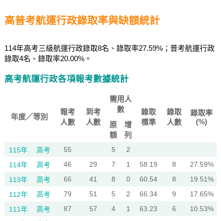
高普考航運行政錄取率與缺額統計
114年高考三級航運行政錄取8名、錄取率27.59%；普考航運行政
錄取4名、錄取率20.00%。
高考航運行政各項報考數據統計
需用人
數
報考
到考
錄取
錄取
錄取率
年度／等別
(%)
人數
人數
標準
人數
原
增
額
列
55
5
2
115年
高考
46
29
7
1
58.19
8
27.59%
114年
高考
66
41
8
0
60.54
8
19.51%
113年
高考
79
51
5
2
66.34
9
17.65%
112年
高考
87
57
4
1
63.23
6
10.53%
111年
高考