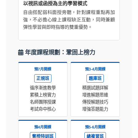
以視訊或函授為主的學習模式
自由搭配弱科面授旁聽，針對課程重點再加
強，不必擔心線上課程缺乏互動，同時兼顧
彈性學習與即時指導的雙重優勢。
年度課程規劃：鞏固上榜力
預7月開課
預3-4月開課
正規班
題庫班
循序漸進教學
精選試題詳解
累積上榜實力
增進解題思維
名師團隊授課
傳授解題技巧
考試命中核心
增強答題能力
預4月開課
預5-6月開課
奪榜特訓班
總複習班