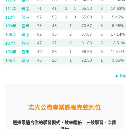
112年
普考
71
41
1
1
65.33
6
14.63%
111年
普考
97
55
1
0
65.00
3
5.45%
110年
普考
78
43
1
70.67
3
6.98%
109年
普考
52
35
2
57.67
6
17.14%
108年
普考
47
37
3
61.83
5
13.51%
107年
普考
40
26
1
69.83
3
11.54%
106年
普考
46
26
1
72.50
1
3.85%
105年
普考
▲Top
志光公職專業課程完整到位
選擇最適合你的學習模式，效率翻倍！三效學習，全國
通行