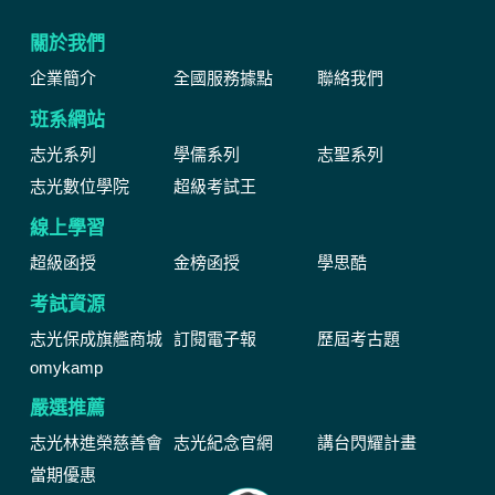
關於我們
企業簡介
全國服務據點
聯絡我們
班系網站
志光系列
學儒系列
志聖系列
志光數位學院
超級考試王
線上學習
超級函授
金榜函授
學思酷
考試資源
志光保成旗艦商城
訂閱電子報
歷屆考古題
omykamp
嚴選推薦
志光林進榮慈善會
志光紀念官網
講台閃耀計畫
當期優惠