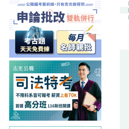
獲
得
500
元
折
扣！
北
北
基
區
桃
竹
苗
區
中
彰