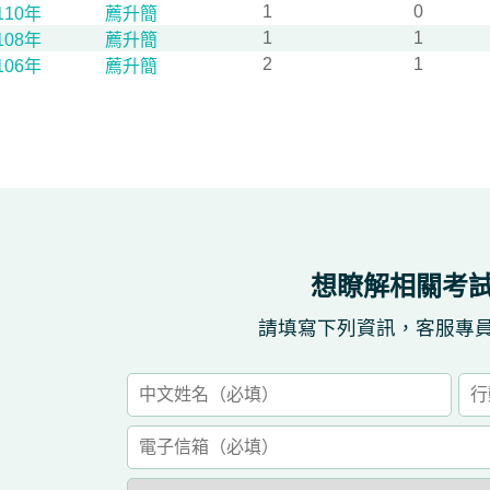
1
0
110年
薦升簡
1
1
108年
薦升簡
2
1
106年
薦升簡
想瞭解相關考
請填寫下列資訊，客服專