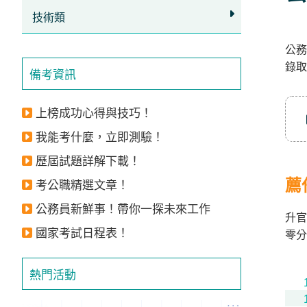
立
技術類
即
公務
加
錄取
入
備考資訊
LINE
官
上榜成功心得與技巧！
方
我能考什麼，立即測驗！
帳
歷屆試題詳解下載！
號
薦
考公職精選文章！
享
公務員新鮮事！帶你一探未來工作
專
升官
國家考試日程表！
零分
人
服
熱門活動
務
，
再