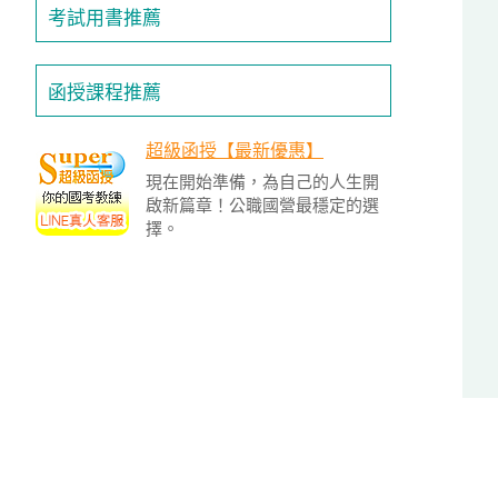
投
考試用書推薦
區
雲
函授課程推薦
嘉
南
超級函授【最新優惠】
區
現在開始準備，為自己的人生開
高
啟新篇章！公職國營最穩定的選
屏
擇。
地
區
東
部
離
島
超
級
函
授