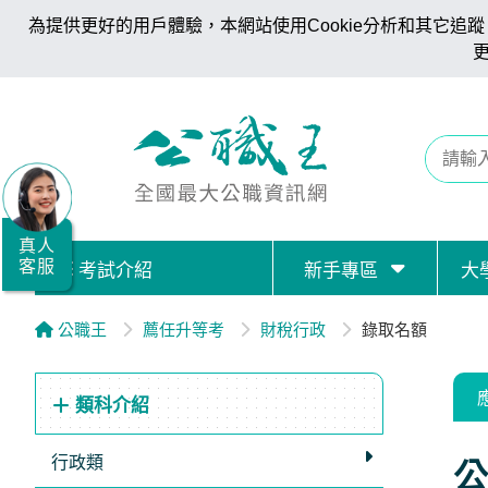
為提供更好的用戶體驗，本網站使用Cookie分析和其它追蹤。
全
國
公
職/
就
業/
真人
客服
考試介紹
新手專區
大
證
照
公職王
薦任升等考
財稅行政
錄取名額
服
務
類科介紹
據
點
行政類
公