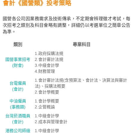
會計《國營類》投考策略
國營各公司因業務需求及技術傳承，不定期會辨理徵才考試，每
次招考之類別及科目會略有調整，詳細仍以考選單位之簡章公告
為準。
類別
專業科目
1.政府採購法規
國營事業招考
2.會計審計法規
(財會)
3.中級會計學
4.財務管理
1.會計審計法規(含預算法、會計法、決算法與審計
台電僱員
法)、採購法概要
(會計)
2.會計學概要
中油僱員
1.會計學概要
(事務類)
2.企管概論
台灣菸酒職員
1.中級會計學
(會計)
2.成本與管理會計
港務公司師級
1.中級會計學