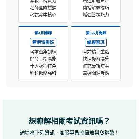
累積上榜實力
增進解題思維
名師團隊授課
傳授解題技巧
考試命中核心
增強答題能力
預4月開課
預5-6月開課
奪榜特訓班
總複習班
考前密集訓練
考前精華重點
開發上榜潛能
快速複習得分
十大課程特色
補充最新時事
科科都變強科
掌握關鍵考點
想瞭解相關考試資訊嗎？
請填寫下列資訊，客服專員將儘速與您聯繫！