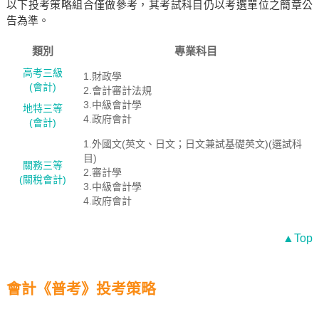
以下投考策略組合僅做參考，其考試科目仍以考選單位之簡章公
告為準。
類別
專業科目
高考三級
1.財政學
(會計)
2.會計審計法規
3.中級會計學
地特三等
4.政府會計
(會計)
1.外國文(英文、日文；日文兼試基礎英文)(選試科
目)
關務三等
2.審計學
(關稅會計)
3.中級會計學
4.政府會計
▲Top
會計《普考》投考策略