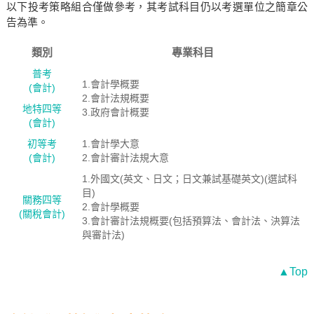
以下投考策略組合僅做參考，其考試科目仍以考選單位之簡章公
告為準。
類別
專業科目
普考
1.會計學概要
(會計)
2.會計法規概要
地特四等
3.政府會計概要
(會計)
初等考
1.會計學大意
(會計)
2.會計審計法規大意
1.外國文(英文、日文；日文兼試基礎英文)(選試科
目)
關務四等
2.會計學概要
(關稅會計)
3.會計審計法規概要(包括預算法、會計法、決算法
與審計法)
▲Top