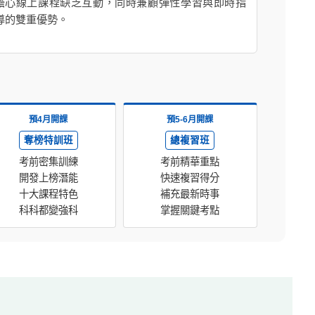
擔心線上課程缺乏互動，同時兼顧彈性學習與即時指
導的雙重優勢。
預4月開課
預5-6月開課
奪榜特訓班
總複習班
考前密集訓練
考前精華重點
開發上榜潛能
快速複習得分
十大課程特色
補充最新時事
科科都變強科
掌握關鍵考點