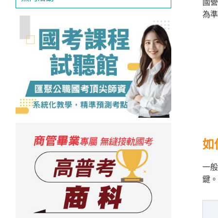
國營
投
為準
區
雲
嘉
南
區
高
屏
地
區
東
如
部
離
島
一般
鍵。
超
級
函
授