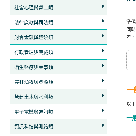
立
社會心理與勞工類
即
準備
加
法律廉政與司法類
同時
入
考、
財會金融與經統類
LINE
官
行政管理與典藏類
方
衛生醫療與藥事類
帳
號
農林漁牧與資源類
享
一
專
營建土木與水利類
以下
人
電子電機與通訊類
服
一
務
，
資訊科技與測繪類
再