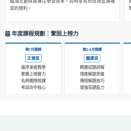
臨場互動與高專注學習效率，同時享有到班與雲端複
習的便利。
年度課程規劃：鞏固上榜力
預7月開課
預3-4月開課
正規班
題庫班
循序漸進教學
精選試題詳解
累積上榜實力
增進解題思維
名師團隊授課
傳授解題技巧
考試命中核心
增強答題能力