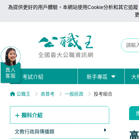
為提供更好的用戶體驗，本網站使用Cookie分析和其它追蹤。
全
國
公
職/
就
業/
真人
客服
考試介紹
新手專區
大
證
照
公職王
高普考
一般民政
投考組合
服
務
類科介紹
據
點
文教行政與傳播類
高