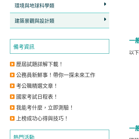
獲
環境與地球科學類
得
建築景觀與設計類
500
元
一
折
備考資訊
扣！
以下
歷屆試題詳解下載！
北
北
公務員新鮮事！帶你一探未來工作
基
考公職精選文章！
區
國家考試日程表！
桃
竹
我能考什麼，立即測驗！
苗
上榜成功心得與技巧！
區
一
中
熱門活動
彰