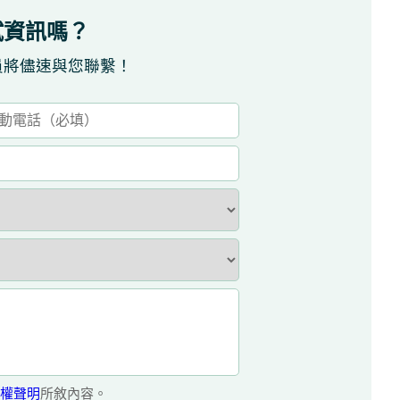
試資訊嗎？
員將儘速與您聯繫！
權聲明
所敘內容。