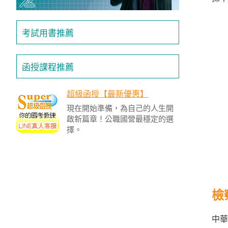
投
區
考試用書推薦
雲
嘉
南
函授課程推薦
區
高
超級函授【最新優惠】
屏
現在開始準備，為自己的人生開
地
啟新篇章！公職國營最穩定的選
區
擇。
東
部
離
島
檢
超
級
函
中華
授