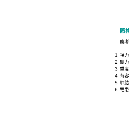
/
金
榜
函
授
體
應考
視力
聽力
重度
有客
肺結
罹患