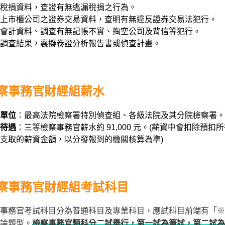
稅捐資料，查證有無逃漏稅捐之行為。
上市櫃公司之證券交易資料，查明有無違反證券交易法犯行。
會計資料、調查有無記帳不實、掏空公司及背信等犯行。
調查結果，襄擬卷證分析報告書或偵查計畫。
察事務官財經組薪水
單位
：最高法院檢察署特別偵查組、各級法院及其分院檢察署。
待遇
：三等檢察事務官薪水約 91,000 元。(薪資中會扣除
支取的薪資金額，以分發報到的機關核算為準)
察事務官財經組考試科目
事務官考試科目分為普通科目及專業科目，應試科目前端有「※
論題型。
檢察事務官類科分二試舉行，第一試為筆試，第二試為