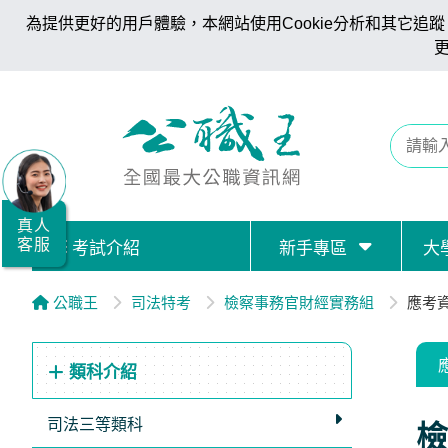
為提供更好的用戶體驗，本網站使用Cookie分析和其它追蹤。
全
國
公
職/
就
業/
真人
客服
考試介紹
新手專區
大
證
照
公職王
司法特考
檢察事務官財經實務組
應考
服
務
類科介紹
據
點
司法三等類科
檢