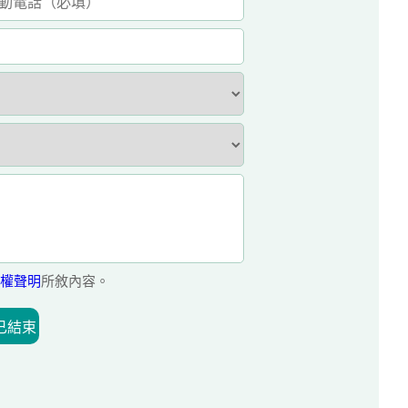
權聲明
所敘內容。
已結束