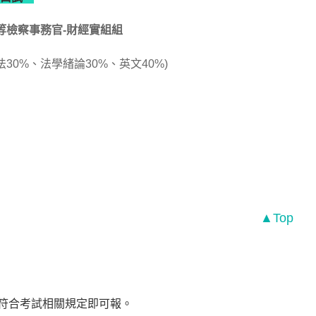
等檢察事務官-財經實組組
30%、法學緒論30%、英文40%)
▲Top
且符合考試相關規定即可報。