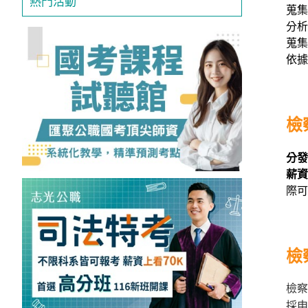
熱門活動
蒐集
獲
分析
得
蒐集
500
依據
元
折
扣！
檢
北
分發
北
薪資
基
際可
區
桃
竹
苗
檢
區
檢察
中
彰
採申