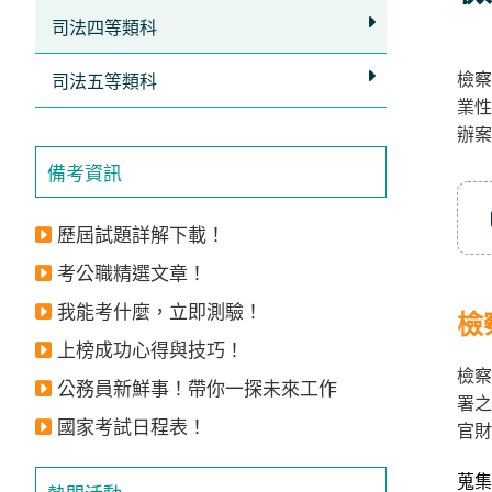
立
司法四等類科
即
檢察
加
司法五等類科
業性
入
辦案
LINE
備考資訊
官
方
歷屆試題詳解下載！
帳
考公職精選文章！
號
我能考什麼，立即測驗！
享
檢
專
上榜成功心得與技巧！
檢察
人
公務員新鮮事！帶你一探未來工作
署之
服
國家考試日程表！
官財
務
，
再
蒐集