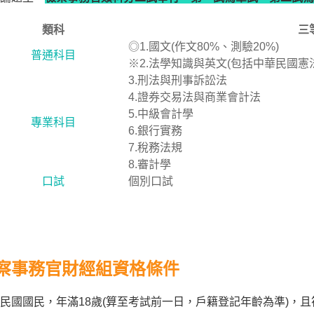
類科
三
◎1.國文(作文80%、測驗20%)
普通科目
※2.法學知識與英文(包括中華民國憲法
3.刑法與刑事訴訟法
4.證券交易法與商業會計法
5.中級會計學
專業科目
6.銀行實務
7.稅務法規
8.審計學
口試
個別口試
察事務官財經組資格條件
民國國民，年滿18歲(算至考試前一日，戶籍登記年齡為準)，