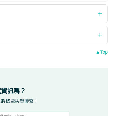
▲Top
試資訊嗎？
員將儘速與您聯繫！