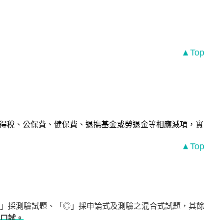
▲Top
預扣所得稅、公保費、健保費、退撫基金或勞退金等相應減項，實
▲Top
」採測驗試題、「◎」採申論式及測驗之混合式試題，其餘
口試。