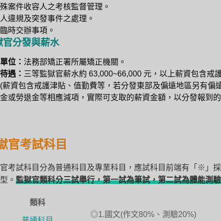
特殊案件收容人之考核監督管理。
人違規及突發事件之處理。
臨時交辦事項。
獄官分發與薪水
單位：
法務部矯正署所屬矯正機關。
待遇：
三等監獄官薪水約 63,000~66,000 元，以上薪
(薪資包含戒護津貼、值勤費等，若分發東部及偏遠地區另有偏
金或勞退金等相應減項，實際可支取的薪資金額，以分發報到的
獄官考試科目
官考試科目分為普通科目及專業科目，應試科目前端有「※」採
型。
監獄官類科分三試舉行，第一試為筆試，第二試為體能測驗
類科
◎1.國文(作文80%、測驗20%)
普通科目