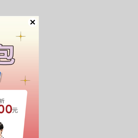
0。
如。