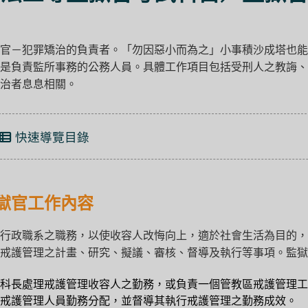
官－犯罪矯治的負責者。「勿因惡小而為之」小事積沙成塔也能
是負責監所事務的公務人員。具體工作項目包括受刑人之教誨、
治者息息相關。
快速導覽目錄
獄官工作內容
行政職系之職務，以使收容人改悔向上，適於社會生活為目的，
戒護管理之計畫、研究、擬議、審核、督導及執行等事項。監獄
科長處理戒護管理收容人之勤務，或負責一個管教區戒護管理工
責戒護管理人員勤務分配，並督導其執行戒護管理之勤務成效。