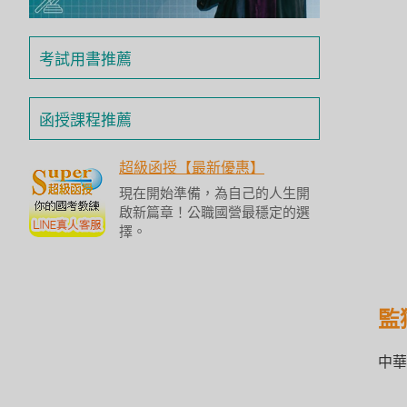
投
區
考試用書推薦
雲
嘉
南
函授課程推薦
區
高
超級函授【最新優惠】
屏
現在開始準備，為自己的人生開
地
啟新篇章！公職國營最穩定的選
區
擇。
東
部
離
島
監
超
中華
級
函
授