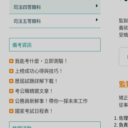
立
司法四等類科
即
監獄
加
司法五等類科
義就
入
受矯
LINE
備考資訊
官
方
我能考什麼，立即測驗！
帳
上榜成功心得與技巧！
號
歷屆試題詳解下載！
享
監
專
考公職精選文章！
矯正
人
公務員新鮮事！帶你一探未來工作
從事
服
國家考試日程表！
務
，
佐理
再
負