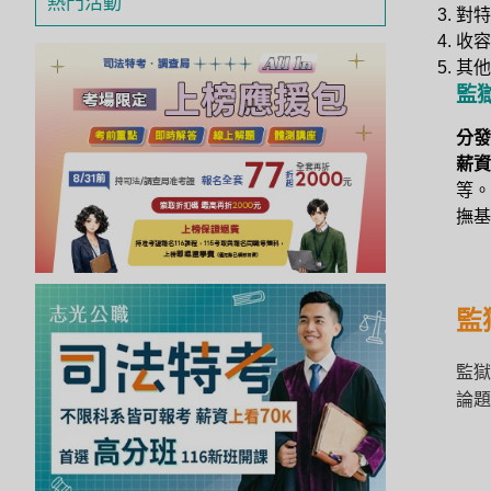
熱門活動
對
獲
收容
得
其他
500
監
元
分發
折
薪資
扣！
等。
撫基
北
北
基
區
監
桃
監獄
竹
苗
論題
區
中
彰