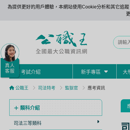
為提供更好的用戶體驗，本網站使用Cookie分析和其它追蹤。
全
國
公
職/
就
業/
真人
客服
考試介紹
新手專區
大
證
照
公職王
司法特考
監獄官
應考資訊
服
務
類科介紹
據
點
司法三等類科
司