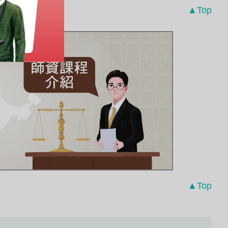
▲Top
▲Top