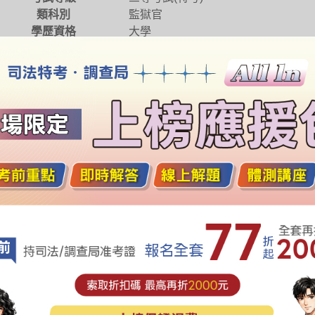
類科別
監獄官
學歷資格
大學
應考資格
大學以上學校畢業得有證書者。
年齡限制
年滿18歲以上，55歲以下
格檢查
人有下列情形之一者，為體格檢查不合格：
指標：以體重(公斤)除以身高(公尺)的平方，小於18.0或大於31.
：矯正後優眼視力未達 0.1。
：矯正後優耳聽力損失逾90分貝。
拇指、食指或其他三手指中有二手指以上缺失或不能伸曲張握自
不能伸曲自如或兩手伸臂不能環繞正常。
肢明顯不能蹲下起立或原地起跳明顯不能自如。
觀事實足認其身心狀況不能執行職務。
核痰塗片呈陽性反應。
：任一手握力未達30公斤。
其他無法治癒之重症疾患，致不堪勝任職務。