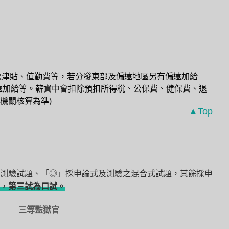
資包含戒護津貼、值勤費等，若分發東部及偏遠地區另有偏遠加給
遠加給等。薪資中會扣除預扣所得稅、公保費、健保費、退
機關核算為準)
▲Top
測驗試題、「◎」採申論式及測驗之混合式試題，其餘採申
，第三試為口試。
三等監獄官