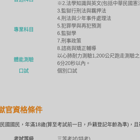
※2.法學知識與英文(包括中華民國憲法
3.監獄行刑法與羈押法
4.刑法與少年事件處理法
5.犯罪學與再犯預測
專業科目
6.監獄學
7.刑事政策
8.諮商與矯正輔導
以心肺耐力測驗1,200公尺跑走測驗
體能測驗
6分20秒以內。
口試
個別口試
獄官資格條件
民國國民，年滿18歲(算至考試前一日，戶籍登記年齡為準)，
考試等級
三等考試(特考)