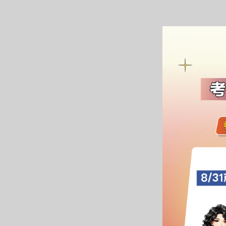
/
金
榜
函
授
體
應考
體格
視力
聽力
單手
手臂
雙下
有客
肺結
握力
罹患