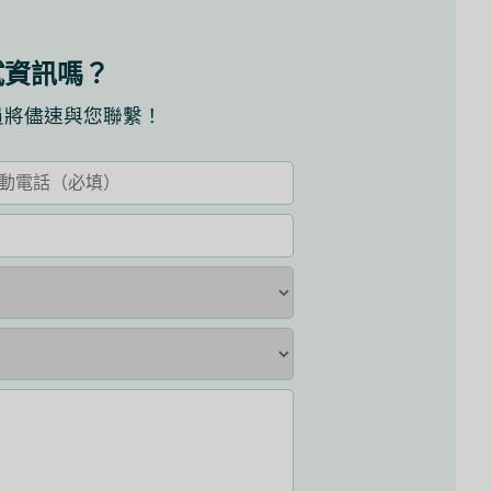
試資訊嗎？
員將儘速與您聯繫！