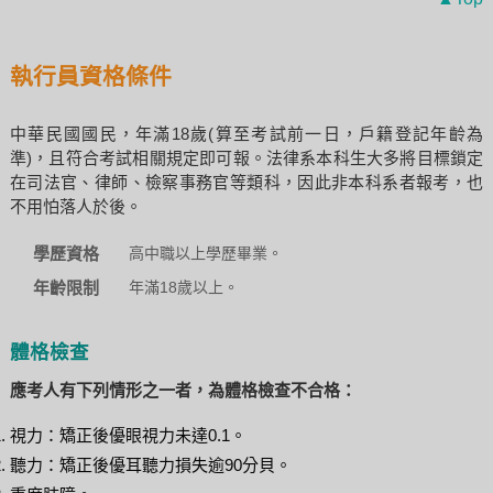
執行員資格條件
中華民國國民，年滿18歲(算至考試前一日，戶籍登記年齡為
準)，且符合考試相關規定即可報。法律系本科生大多將目標鎖定
在司法官、律師、檢察事務官等類科，因此非本科系者報考，也
不用怕落人於後。
學歷資格
高中職以上學歷畢業。
年齡限制
年滿18歲以上。
體格檢查
應考人有下列情形之一者，為體格檢查不合格：
視力：矯正後優眼視力未達0.1。
聽力：矯正後優耳聽力損失逾90分貝。