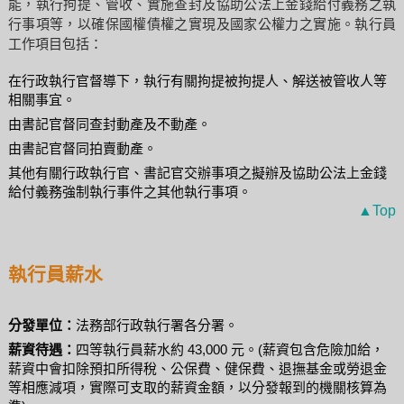
能，執行拘提、管收、實施查封及協助公法上金錢給付義務之執
行事項等，以確保國權債權之實現及國家公權力之實施。執行員
工作項目包括：
在行政執行官督導下，執行有關拘提被拘提人、解送被管收人等
相關事宜。
由書記官督同查封動產及不動產。
由書記官督同拍賣動產。
其他有關行政執行官、書記官交辦事項之擬辦及協助公法上金錢
給付義務強制執行事件之其他執行事項。
▲Top
執行員薪水
分發單位：
法務部行政執行署各分署。
薪資待遇：
四等執行員薪水約 43,000 元。(薪資包含危險加給，
薪資中會扣除預扣所得稅、公保費、健保費、退撫基金或勞退金
等相應減項，實際可支取的薪資金額，以分發報到的機關核算為