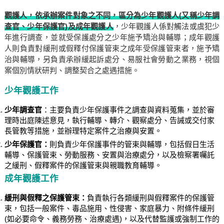
觀護人，依承辦案件對象之不同，區分為
少年觀護人
(又稱少年調
查官、少年保護官)及
成年觀護人
，少年觀護人係對觸法或虞犯少
年進行調查，並就受保護處分之少年施予矯治與輔導；成年觀護
人則負責對緩刑或假釋付保護管束之成年受保護管束者，施予矯
治與輔導，另負責承辦緩起訴處分、易服社會勞動之業務，視個
案個別情狀研判、調整契合之處遇措施。
少年觀護工作
少年調查官
：主要負責少年保護事件之調查與資料蒐集，並於審
理時出庭陳述意見，執行輔導、轉介、觀察處分、告誡或交付家
長管教等措施，並辦理特定案件之治療與安置。
少年保護官：
則負責少年保護事件的管束與輔導，包括假日生活
輔導、保護管束、勞動服務、安置與治療處分，以及檢察署囑託
之緩刑、假釋案件的保護管束與親職教育輔導。
成年觀護工作
緩刑與假釋之保護管束：
負責執行各類緩刑與假釋案件的保護管
束，包括一般案件、毒品施用、性侵害、家庭暴力、附條件緩刑
(如必要命令、義務勞務、治療處遇)，以及代替監護或強制工作的