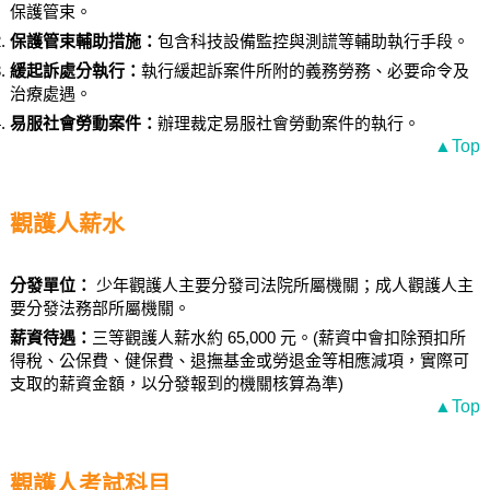
保護管束。
保護管束輔助措施：
包含科技設備監控與測謊等輔助執行手段。
緩起訴處分執行：
執行緩起訴案件所附的義務勞務、必要命令及
治療處遇。
易服社會勞動案件：
辦理裁定易服社會勞動案件的執行。
▲Top
觀護人薪水
分發單位：
少年觀護人主要分發司法院所屬機關；成人觀護人主
要分發法務部所屬機關。
薪資待遇：
三等觀護人薪水約 65,000 元。(薪資中會扣除預扣所
得稅、公保費、健保費、退撫基金或勞退金等相應減項，實際可
支取的薪資金額，以分發報到的機關核算為準)
▲Top
觀護人考試科目