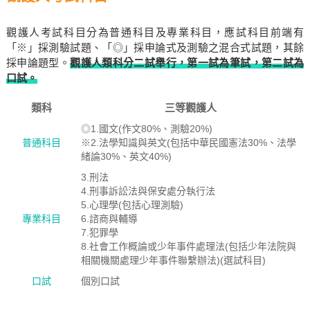
觀護人考試科目分為普通科目及專業科目，應試科目前端有
「※」採測驗試題、「◎」採申論式及測驗之混合式試題，其餘
採申論題型。
觀護人類科分二試舉行，第一試為筆試，第二試為
口試。
類科
三等觀護人
◎1.國文(作文80%、測驗20%)
普通科目
※2.法學知識與英文(包括中華民國憲法30%、法學
緒論30%、英文40%)
3.刑法
4.刑事訴訟法與保安處分執行法
5.心理學(包括心理測驗)
專業科目
6.諮商與輔導
7.犯罪學
8.社會工作概論或少年事件處理法(包括少年法院與
相關機關處理少年事件聯繫辦法)(選試科目)
口試
個別口試