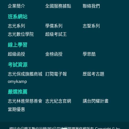
企業簡介
全國服務據點
聯絡我們
班系網站
志光系列
學儒系列
志聖系列
志光數位學院
超級考試王
線上學習
超級函授
金榜函授
學思酷
考試資源
志光保成旗艦商城
訂閱電子報
歷屆考古題
omykamp
嚴選推薦
志光林進榮慈善會
志光紀念官網
講台閃耀計畫
當期優惠
網站由公職王數位行銷(股)公司維運管理著作權所有 Copyright © by