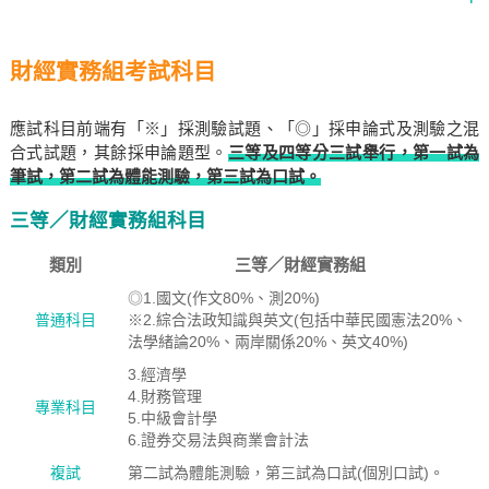
財經實務組考試科目
應試科目前端有「※」採測驗試題、「◎」採申論式及測驗之混
合式試題，其餘採申論題型。
三等及四等分三試舉行，第一試為
筆試，第二試為體能測驗，第三試為口試。
三等／財經實務組科目
類別
三等／財經實務組
◎1.國文(作文80%、測20%)
普通科目
※2.綜合法政知識與英文(包括中華民國憲法20%、
法學緒論20%、兩岸關係20%、英文40%)
3.經濟學
4.財務管理
專業科目
5.中級會計學
6.證券交易法與商業會計法
複試
第二試為體能測驗，第三試為口試(個別口試)。