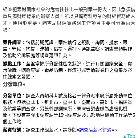
經濟犯罪對國家社會的危害往往比一般刑案來得大，因此急須借
重具備財經背景的辦案人員，所以具備商科專業的財經實務組人
才，便相形重要。調查局財經實務組工作項目主要可分為兩大
項：
案件調查
：包括前期蒐證、案件執行之規劃、詢問、搜索、跟
監、守候、拘提、逮捕、借提、還押、通訊監察、調查書類製作
及協助公訴蒞庭等調查蒐證作為。
據點工作
：全盤掌握所分配轄區之狀況，進行有關國家安全、貪
污瀆職、賄選查察、毒品防制、經濟犯罪等情報資料之蒐集及案
件線索之發掘。
分發單位»
分發單位
：調查人員類科考試及格者一律分派本局所屬外勤單位
服務，包括臺北市、新北市、臺中市、臺南市、高雄市、福建省
及航業等調查處，另設幹部訓練所，臺灣省調查處為虛級化機
關，下設有基隆市調查站等15個調查站及北部地區機動工作站等5
個工作站。
薪資待遇
：調查工作組薪水，請參閱«
調查局薪水待遇
»。
▲Top