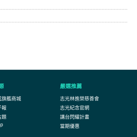
源
嚴選推薦
成旗艦商城
志光林進榮慈善會
子報
志光紀念官網
古題
講台閃耀計畫
mp
當期優惠