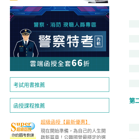
獲
得
500
元
折
扣！
北
北
基
考試用書推薦
區
桃
第
函授課程推薦
竹
苗
區
超級函授【最新優惠】
現在開始準備，為自己的人生開
中
啟新篇章！公職國營最穩定的選
彰