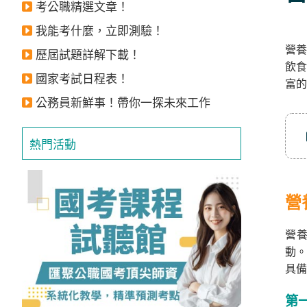
考公職精選文章！
立
即
我能考什麼，立即測驗！
營養
加
歷屆試題詳解下載！
飲食
入
國家考試日程表！
富的
LINE
公務員新鮮事！帶你一探未來工作
官
方
熱門活動
帳
號
享
營
專
營養
人
動。
服
具備
務
，
再
第