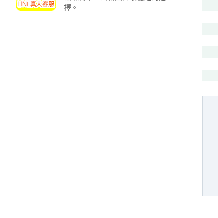
投
擇。
區
雲
嘉
南
區
高
屏
地
區
東
部
離
島
超
級
函
授