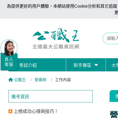
為提供更好的用戶體驗，本網站使用Cookie分析和其它追蹤。
全
國
公
職/
就
業/
真人
客服
考試介紹
新手專區
大
證
照
公職王
營養師
工作內容
服
務
備考資訊
據
點
上榜成功心得與技巧！
營