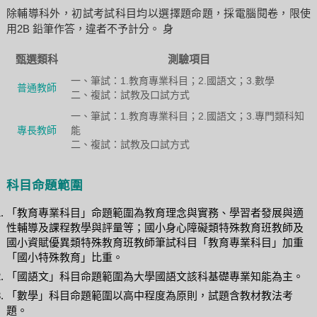
除輔導科外，初試考試科目均以選擇題命題，採電腦閱卷，限使
用2B 鉛筆作答，違者不予計分。 身
甄選類科
測驗項目
一、筆試：1.教育專業科目；2.國語文；3.數學
普通教師
二、複試：試教及口試方式
一、筆試：1.教育專業科目；2.國語文；3.專門類科知
專長教師
能
二、複試：試教及口試方式
科目命題範圍
「教育專業科目」命題範圍為教育理念與實務、學習者發展與適
性輔導及課程教學與評量等；國小身心障礙類特殊教育班教師及
國小資賦優異類特殊教育班教師筆試科目「教育專業科目」加重
「國小特殊教育」比重。
「國語文」科目命題範圍為大學國語文該科基礎專業知能為主。
「數學」科目命題範圍以高中程度為原則，試題含教材教法考
題。