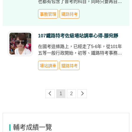
也都有包含了普考的科目，同時只要再自修
公民及事務管理，也能一起準備台鐵事務管
理的考試，可以增加自己考試的選擇。而會
事務管理
鐵路特考
選擇志光數位學院的視訊課程，主要是因為
可以按照自己的行程來安排上課的時間
107鐵路特考佐級場站調車心得-滕宛靜
在國考這條路上，已經走了5-6年，從101年
五等一般行政開始，初等、鐵路特考事務管
理，總是與上榜擦肩而過，離成功最近的距
離是103年初考一般行政，僅僅差了0.5分，
場站調車
鐵路特考
103年地特五等第7名，但無奈的只錄取2
名。雖然一次又一次的名落孫山實在難掩失
落，但自己還是保持初衷繼續堅持下去。
1
2
輔考成績一覽