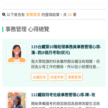
以下是含有
事務管理
的搜尋結果，共
16
筆
事務管理 心得總覽
115台鐵第10階助理事務員事務管理心得-
潘○君(6個月考取/狀元)
我大學就讀的科系雖然跟台鐵沒有相關，但
因為父母工作的關係，所以從小就嚮往進入
台鐵。畢業前在飯店櫃檯實習了兩年多，因
為櫃檯工作較複雜，於是最終下定決心，先
台鐵招考
快速考取
事務管理
到大學附近的志光報名課程，並在去年8月
離職全心備考！
112鐵路特考佐級事務管理心得-陳○玫
開始準備國考的原因是因為我想改變生活與