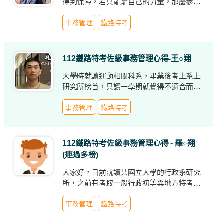
得到保障，若只能靠自己的力量，那麼參加
國家考試會是最聰明的選擇與最快速的方
法，前提是要有決心！如曾國藩說的「困知
事務管理
鐵路特考
勉行」。
112鐵路特考佐級事務管理心得-王○翔
大學時就讀運動相關科系，畢業後考上系上
研究所榜首，只讀一學期就覺得不適合而休
學，退伍後進到連鎖健身房擔任私人教練，
不久就遇上疫情爆發，加上業績壓力過大，
事務管理
鐵路特考
於是離職，休息一段時間後進到科技業做作
業員，低薪加上高工時的環境讓我開始思考
以後三十年是不是都要這樣度過，因緣際會
112鐵路特考佐級事務管理心得 - 羅○翔
下看到鐵路特考，全選擇題好準備，於是便
(連過多榜)
換了一份兼職開始準備考試
大家好，目前就讀某國立大學的行政系研究
所，之前有考取一般行政初等與地方特考五
等廉政，透過之前的基礎又去考科目相近的
鐵路事務管理，並在今年(112)有幸上榜，這
事務管理
鐵路特考
邊給之後要考或是正在準備的同學一些心得