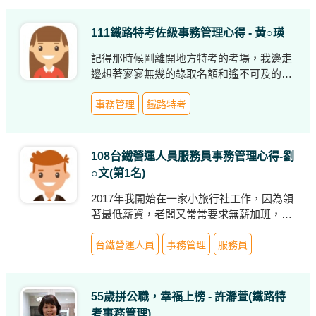
與建議，供大家參考
111鐵路特考佐級事務管理心得 - 黃○瑛
記得那時候剛離開地方特考的考場，我邊走
邊想著寥寥無幾的錄取名額和遙不可及的未
來，一張宣傳單突然映入我的眼簾，發放傳
單的志工一邊遞給我一邊熱情地說著：「祝
事務管理
鐵路特考
你金榜題名！」也許這就是所謂的緣分
108台鐵營運人員服務員事務管理心得-劉
○文(第1名)
2017年我開始在一家小旅行社工作，因為領
著最低薪資，老闆又常常要求無薪加班，使
我覺得非常沒有生活品質，因此下定決心要
投入台鐵不需要輪班、見紅就休的事務管理
台鐵營運人員
事務管理
服務員
考試中，準備鐵路特考的同時也準備台鐵營
運人員甄試。
55歲拼公職，幸福上榜 - 許瀞萓(鐵路特
考事務管理)