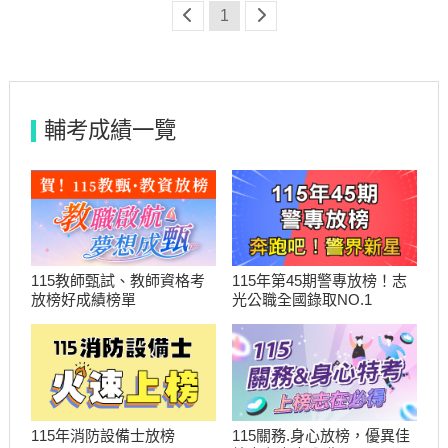
便開始全心全意的準備考試，這段時間的情
1
緒低落及鬱悶，真的只有身臨其境的人才能
體會。
輔考成績一覽
115教師甄試、教師資格考
115年第45期警專放榜！志
放榜好成績榜單
光公職全國錄取NO.1
115關務.身心放榜，優異佳
115年消防設備士放榜