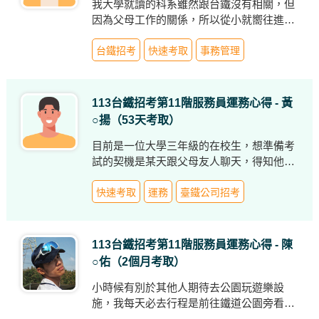
我大學就讀的科系雖然跟台鐵沒有相關，但
因為父母工作的關係，所以從小就嚮往進入
台鐵。畢業前在飯店櫃檯實習了兩年多，因
為櫃檯工作較複雜，於是最終下定決心，先
台鐵招考
快速考取
事務管理
到大學附近的志光報名課程，並在去年8月
離職全心備考！
113台鐵招考第11階服務員運務心得 - 黃
○揚（53天考取）
目前是一位大學三年級的在校生，想準備考
試的契機是某天跟父母友人聊天，得知他是
台鐵的從業人員，從其口中了解到台鐵穩定
的工作性質。所以在台鐵公司招考消息出來
快速考取
運務
臺鐵公司招考
後，我毅然決然想把握住這次的機會，報名
了台鐵公司考試，想成為台鐵公司的一員
113台鐵招考第11階服務員運務心得 - 陳
○佑（2個月考取）
小時候有別於其他人期待去公園玩遊樂設
施，我每天必去行程是前往鐵道公園旁看火
車，看著列車行進時霸氣的加速，再聽著高