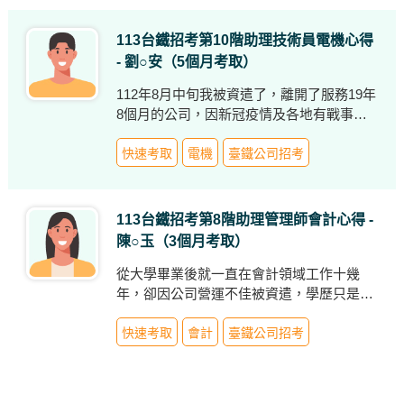
113年的鐵路機械工程考試。
考場經驗。
113台鐵招考第10階助理技術員電機心得
- 劉○安（5個月考取）
112年8月中旬我被資遣了，離開了服務19年
8個月的公司，因新冠疫情及各地有戰事而
造成全球經濟景氣低迷，原服務公司的訂單
亦也急速減少，為節省人事成本的支出，於
快速考取
電機
臺鐵公司招考
是資遣了一批員工，我不幸成為其中一員。
離職後的隔天，我就到就業服務中心登錄資
料找工作，但現今已經五十多歲的中年大
113台鐵招考第8階助理管理師會計心得 -
叔，想回到原先孰悉的電機相關工作機會已
陳○玉（3個月考取）
不多了，求職期間斷斷續續共投遞20封求職
信，只收到2封面試通知，面試後也沒下
從大學畢業後就一直在會計領域工作十幾
文，資遣後，因找工作不順利，曾想過找一
年，卻因公司營運不佳被資遣，學歷只是私
般公司保全的工作，但不願放棄原有的電機
立大學畢業，亦無會計專業證照，而且目前
技術，並且想找個穩定的工作，於是決定要
年紀已破40大關，卻面臨中年失業，覺得自
快速考取
會計
臺鐵公司招考
報考台鐵技術人員甄試。
己沒什麼優勢，於是收拾起難過的心情，決
定朝國營事業方向前進，心想全職考生反而
有更多時間可以好好利用及準備考試，之後