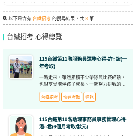
以下是含有
台鐵招考
的搜尋結果，共
8
筆
台鐵招考 心得總覽
115台鐵第11階服務員運務心得-許○鋐(一
年考取)
一路走來，雖然累積不少帶隊與比賽經驗，
也很享受陪伴孩子成長、一起努力拚戰的成
就感，但隨著年齡增長，卻始終無法取得正
式職缺，每年都必須面對續聘與否的不確定
台鐵招考
快速考取
運務
感。看著身旁朋友與同學陸續擁有穩定工作
與生活，自己內心難免開始焦慮，也開始思
考未來到底該往哪個方向前進。
115台鐵第10階助理事務員事務管理心得-
潘○君(6個月考取/狀元)