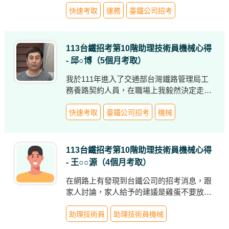
速通過的聲音，都加深了我對於這個交通工
快速考取
運務
臺鐵公司招考
具的好奇心，彷彿駛入我的內心，讓我在心
裡埋下一顆加入台鐵工作的種子。
113台鐵招考第10階助理技術員機械心得
- 邱○博（5個月考取）
我於111年進入了交通部台灣鐵路管理局工
務養路契約人員，在職場上我毅然決定走向
國考之路，並報考了112年鐵路特考養路工
程，由於離鐵路特考的時間逼近，只有6個
快速考取
臺鐵公司招考
機械
月的時間準備考試，因此報名了志光數位學
院視訊課程。我一邊工作一邊準備考試，另
一方面激勵自己給自己壓力，另一方面測試
113台鐵招考第10階助理技術員機械心得
自己的水準，平日都是夜間工作，所以只能
- 王○○源（4個月考取）
利用白天時間到志光數位學院觀看視訊課
程，本來準備考試時間就緊湊了再加上跨越
在網路上有發現到台鐵公司的招考消息，跟
本身專業領域，更是雪上加霜，所以考試放
家人討論，家人給予的建議是雞蛋不要放在
榜的時候成績不盡理想，但我不氣餒，並下
同一個籃子裡，要分散風險，最後我的想法
定決心專攻本身專業機械領域，並給自己多
是到現階段了，應該是先求有再求好，所以
助理技術員
助理技術員機械
一點的充足時間多加準備，才會重新報考
就先報名了台鐵公司的機械，也當作是一個