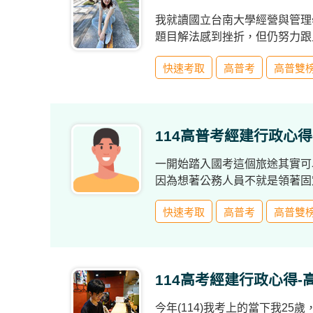
/
金
我就讀國立台南大學經營與管理
榜
題目解法感到挫折，但仍努力跟
函
授
快速考取
高普考
高普雙
114高普考經建行政心得
一開始踏入國考這個旅途其實可
因為想著公務人員不就是領著固
來的出路。
快速考取
高普考
高普雙
114高考經建行政心得-
今年(114)我考上的當下我