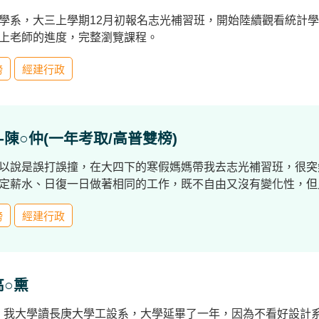
學系，大三上學期12月初報名志光補習班，開始陸續觀看統計
上老師的進度，完整瀏覽課程。
榜
經建行政
-陳○仲(一年考取/高普雙榜)
以說是誤打誤撞，在大四下的寒假媽媽帶我去志光補習班，很突
定薪水、日復一日做著相同的工作，既不自由又沒有變化性，但
榜
經建行政
高○熏
25歲，我大學讀長庚大學工設系，大學延畢了一年，因為不看好設