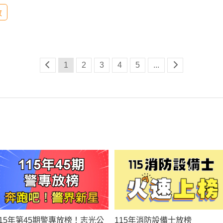
政
1
2
3
4
5
...
115年第45期警專放榜！志光公
115年消防設備士放榜