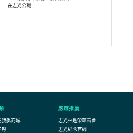
在志光公職
源
嚴選推薦
成旗艦商城
志光林進榮慈善會
子報
志光紀念官網