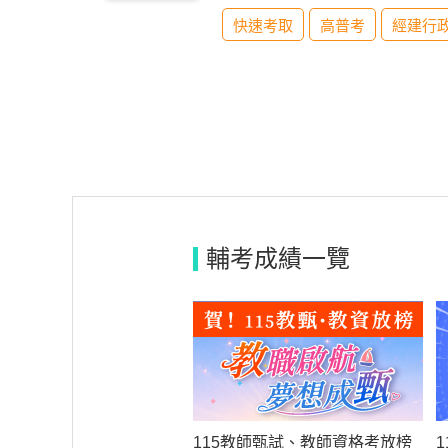
快速考取
高普考
經建行
輔考成績一覽
115教師甄試、教師資格考放榜