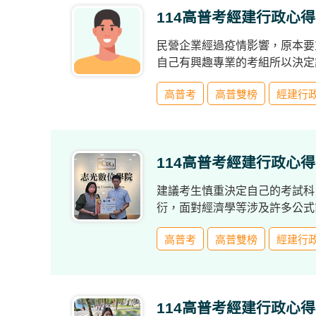
投
114高普考經建行政心得-
區
民營企業經過疫情影響，原本要
雲
自己有興趣專業的考組所以決定
嘉
南
高普考
高普雙榜
經建行
區
高
屏
地
114高普考經建行政心得
區
建議考生慎重決定自己的考試科
東
衍，面對經濟學等涉及許多公式
部
離
島
高普考
高普雙榜
經建行
超
級
函
114高普考經建行政心得
授