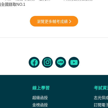
職全國錄取NO.1
瀏覽更多輔考成績
線上學習
考試資
超級函授
志光保
金榜函授
訂閱電