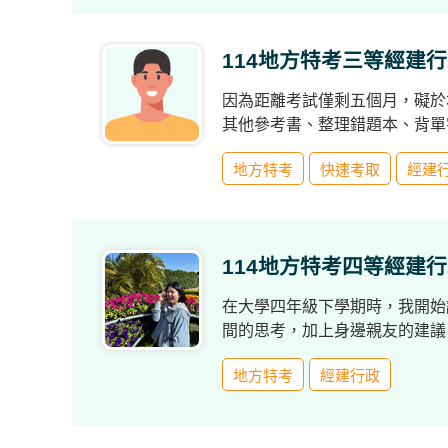
獲
得
114地方特考三等經建行
500
因為距離考試僅剩五個月，礙於
元
其他參考書、整理錯題本、背單
折
力促成的。
扣！
地方特考
快速考取
經建
北
北
基
114地方特考四等經建行
區
在大學四年級下學期時，我開始
桃
間的思考，加上身邊親友的建議
竹
苗
地方特考
經建行政
區
中
彰