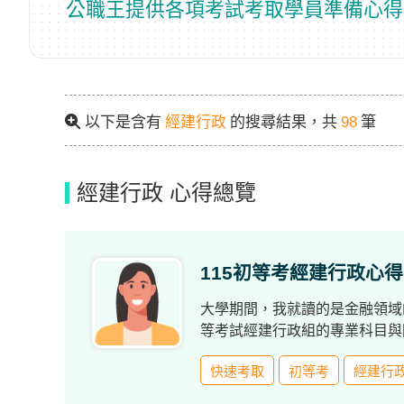
公職王提供各項考試考取學員準備心得
立
即
加
入
LINE
以下是含有
經建行政
的搜尋結果，共
98
筆
官
方
經建行政 心得總覽
帳
號
享
115初等考經建行政心得-
專
大學期間，我就讀的是金融領域
人
等考試經建行政組的專業科目與
服
務
，
快速考取
初等考
經建行
再