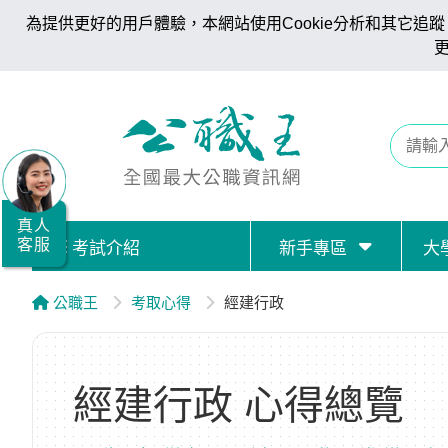
為提供更好的用戶體驗，本網站使用Cookie分析和其它追蹤。
全
國
公
職/
就
業/
真人
客服
考試介紹
新手專區
大
證
照
公職王
考取心得
經建行政
服
務
據
經建行政 心得總覽
點