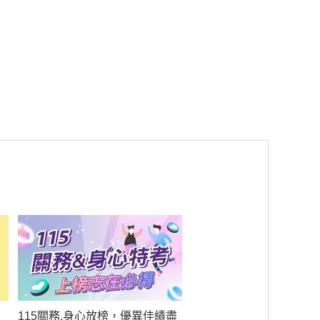
115關務.身心放榜，優異佳績盡