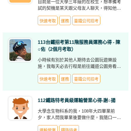
目前是一位大學三年級的在校生，想準備考
試的契機是某天跟父母友人聊天，得知他是
台鐵的從業人員，從其口中了解到台鐵穩定
的工作性質。所以在台鐵公司招考消息出來
快速考取
運務
臺鐵公司招考
後，我毅然決然想把握住這次的機會，報名
了台鐵公司考試，想成為台鐵公司的一員
113台鐵招考第11階服務員運務心得 - 陳
○佑（2個月考取）
小時候有別於其他人期待去公園玩遊樂設
施，我每天必去行程是前往鐵道公園旁看火
車，看著列車行進時霸氣的加速，再聽著高
速通過的聲音，都加深了我對於這個交通工
快速考取
運務
臺鐵公司招考
具的好奇心，彷彿駛入我的內心，讓我在心
裡埋下一顆加入台鐵工作的種子。
112鐵路特考員級運輸營業心得-謝○揚
大學念生物科系的我，108年大四畢業前
夕，家人問我畢業後要做什麼，我隨口一句
去台鐵吧，從此開啟我與台鐵的緣分。 畢業
後看到台鐵運務類服務佐理考試，決定先進
運輸營業
鐵路特考