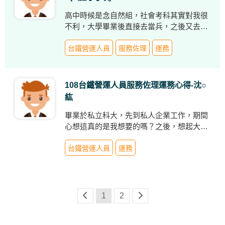
高中時候是念自然組，社會考科其實對我很
不利，大學畢業後直接去當兵，之後又去了
澳洲打工度假2年，回來台灣後開始在業界
尋找工作，雖然有順利找到幾份工作，但礙
台鐵營運人員
服務佐理
運務
於南部低薪、高工時的環境下，工作一直斷
斷續續的，並沒有一份穩定的工作，後來在
大學同學的介紹下，進入了公部門做約聘人
108台鐵營運人員服務佐理運務心得-沈○
員。也是因此，我發現在公務體系下的優
紘
點，而萌生參加考試的念頭。
畢業於私立科大，先到私人企業工作，期間
心想這真的是我想要的嗎？之後，想起大學
期間在物流業的打工經驗，心中還是對於運
輸業有一份熱情，開始收集有關運輸業別的
台鐵營運人員
運務
考試資料，由於鐵路考試較好上手，就以鐵
路營運人員為目標。後來，有機會進入到台
鐵局擔任職務代理人，因很多師傅及前輩的
指導與鼓勵，讓我在這過程中收集到許多與
1
2
鐵路有關的知識，獲益良多，在此先行謝謝
各位前輩的指教。