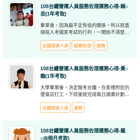
心，無論如何都不回頭！即便讀書時，心裡
108台鐵營運人員服務佐理運務心得-賴○
再煎熬、怨嘆、抱怨，不如再多讀一些內
忠(1年考取)
容！
畢業後，因為扁平足免役的關係，所以就直
接投入考國家考試的行列，一開始不清楚、
沒有方向，走了很多冤枉路，國營職員聯
招、地方特考、初等考...等，都去考，結果
台鐵營運人員
服務佐理
運務
就是甚麼都沒有。
108台鐵營運人員服務佐理運務心得-黃○
鍇(1年考取)
大學畢業後，決定報考台鐵，在家裡附近的
便當店打工，下班後就完成每日讀書計劃。
但畢業後不久就需先服兵役，起初擔心浪費
太多時間，後來決定將鐵路法及書本帶進軍
台鐵營運人員
運務
中，把握空閒時間讀書。在當兵期間將鐵路
法背的一字不漏，讓自己更熟悉鐵路。
108台鐵營運人員服務佐理運務心得-羅
○(6個月考取)