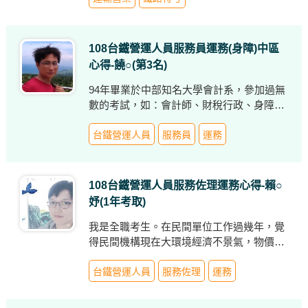
台鐵卡位，於是準備一個月後順利上榜，進
入車站服務後，在同事鼓勵下便開始準備
109年佐級場站調車考試，半工半讀自學四
108台鐵營運人員服務員運務(身障)中區
個月後，果然落榜了，自我檢討後，覺得書
心得-饒○(第3名)
上很多專有名詞靠自己解讀真的很吃力，如
此會降低讀書效率，所以心想落榜後，一樣
94年畢業於中部知名大學會計系，參加過無
要+365天，那不如拚看看員級考試，於是剛
數的考試，如：會計師、財稅行政、身障特
出社會不久、口袋不深的我便向父親借了補
考，經過多年努力，始終擦身而過。進而轉
習費，毅然的加入了志光數位學院110年鐵
為參加國營事業考試：如郵局考試、台糖、
台鐵營運人員
服務員
運務
路特考超級函授課程
台水、台電等，也都滑鐵盧。在心灰意冷
下，心想總要先找個工作才能填飽肚子。
108台鐵營運人員服務佐理運務心得-賴○
妤(1年考取)
我是全職考生。在民間單位工作過幾年，覺
得民間機構現在大環境經濟不景氣，物價一
直漲，薪資沒有漲，剛好最近鐵路徵人，就
在就業前抱著姑且一試的決心來報名應考。
台鐵營運人員
服務佐理
運務
一開始先了解自己的性向，了解大環境的狀
況，對現下有更深地體悟，幫助自己下定決