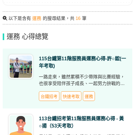
以下是含有
運務
的搜尋結果，共
16
筆
運務 心得總覽
115台鐵第11階服務員運務心得-許○鋐(一
年考取)
一路走來，雖然累積不少帶隊與比賽經驗，
也很享受陪伴孩子成長、一起努力拚戰的成
就感，但隨著年齡增長，卻始終無法取得正
式職缺，每年都必須面對續聘與否的不確定
台鐵招考
快速考取
運務
感。看著身旁朋友與同學陸續擁有穩定工作
與生活，自己內心難免開始焦慮，也開始思
考未來到底該往哪個方向前進。
113台鐵招考第11階服務員運務心得 - 黃
○揚（53天考取）