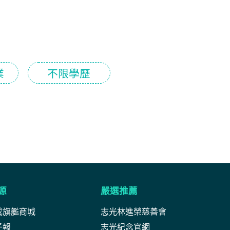
業
不限學歷
源
嚴選推薦
成旗艦商城
志光林進榮慈善會
子報
志光紀念官網