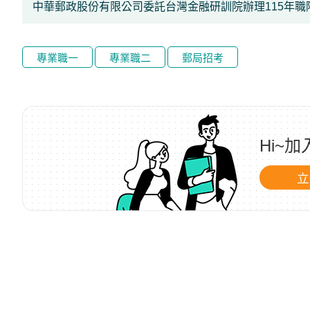
/
中華郵政股份有限公司委託台灣金融研訓院辦理115年
金
榜
函
專業職一
專業職二
郵局招考
授
Hi~
立