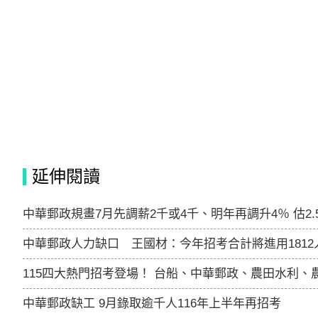
延伸閱讀
中華郵政規畫7月先調薪2千或4千、明年再調升4％ 估2
中華郵政人力缺口 王國材：今年招考合計將進用1812
115四大熱門招考登場！ 台船、中華郵政、農田水利、
中華郵政缺工 9月錄取逾千人116年上半年再招考