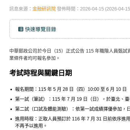
立
訊息來源：
金融研訊院
發佈時間：2026-04-15 (2026-04-1
即
加
快速導覽目錄
入
LINE
官
中華郵政公司於今日（15）正式公告 115 年職階人員甄試資
方
業條件者均可報名參加。
帳
考試時程與關鍵日期
號
享
報名期間：115 年 5 月 28 日（四）10:00 至 6 月 10 日
專
第一試（筆試）：115 年 7 月 19 日（日），於臺北、
人
服
第二試（口試及體能測驗）：依第一試成績擇優參加，日期為 115
務
，
進用時程：正取人員預訂於 116 年 7 月 31 日前依序進
不再予以進用。
再