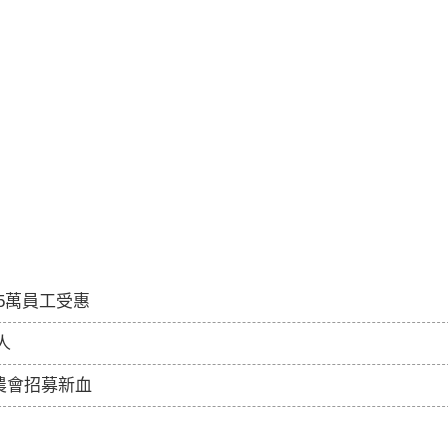
.5萬員工受惠
人
農會招募新血