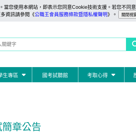
當您使用本網站，即表示您同意Cookie技術支援。若您不同意C
更多資訊請參閱《
公職王會員服務條款暨隱私權聲明
》。
學生專區
國考試聽館
考取心得
試簡章公告