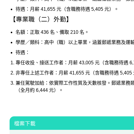
投
待遇：月薪 41,655 元（含職務待遇 5,405 元）。
區
【專業職（二）外勤】
雲
嘉
名額：正取 436 名、備取 210 名。
南
區
學歷／類科：高中（職）以上畢業，涵蓋郵遞業務及運輸業
待遇：
高
屏
專任收投、接送工作者：月薪 43,005 元（含職務待遇 6,
地
區
非專任上述工作者：月薪 41,655 元（含職務待遇 5,405
兼任駕駛加給：依實際工作性質及天數核發。郵遞業務類科每日
東
部
（全月約 6,444 元）。
離
島
超
級
檔案下載
函
授