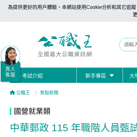
為提供更好的用戶體驗，本網站使用Cookie分析和其它追蹤。
全
國
公
職/
就
業/
真人
客服
考試介紹
新手專區
大
證
照
公職王
焦點新聞
服
務
國營就業類
據
中華郵政 115 年職階人員甄
點