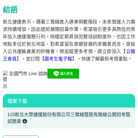
結語
新北捷運表示，隨著三鶯線進入通車倒數階段，未來營運人力需
求持續增加，因此提前展開招募作業，希望吸引更多具熱忱的青
年加入捷運服務行列。除穩定薪資與完整培訓制度外，也因工作
地點多位於新北地區，對希望留在家鄉發展的求職者而言，是投
入公共運輸產業的好機會。想追蹤更
多考情，請立即加入【
公職
王會員
】，並訂閱【
國考生電子報
】，快速了解最新考情重點。
全國門市 Line 諮詢
檔案下載
115新北大眾捷運股份有限公司三鶯線暨既有路線公開招考甄
試簡章