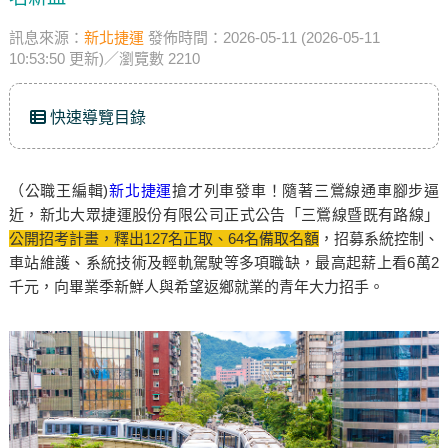
訊息來源：
新北捷運
發佈時間：2026-05-11 (2026-05-11
10:53:50 更新)／瀏覽數 2210
快速導覽目錄
（公職王編輯)
新北捷運
搶才列車發車！隨著三鶯線通車腳步逼
近，新北大眾捷運股份有限公司正式公告「三鶯線暨既有路線」
公開招考計畫，釋出127名正取、64名備取名額
，招募系統控制、
車站維護、系統技術及輕軌駕駛等多項職缺，最高起薪上看6萬2
千元，向畢業季新鮮人與希望返鄉就業的青年大力招手。