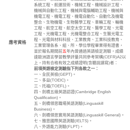
系統工程、航運技術、機械工程、機械設計工程、
機械與自動化工程、機械與電腦輔助工程、機械與
機電工程、機電工程、機電自動化、自動化及機電
整合、生物機電、生物醫學工程、車輛工程、輪機
工程、航空工程、航空太空工程、醫學工程、光電
工程、光機電工程、光機電整合工程、生醫光電工
程、光電與材料科技、工業教育、工業科技教育、
應考資格
工業管理各系、組、所、學位學程畢業得有證書，
並於報名期間前
五
年內曾通過英語檢定測驗，成績
達歐洲語言學習教學評量共同參考架構(CEFR)A2以
上，持有合格有效之成績證明(含聽說讀寫)者：
前項英語檢定測驗指下列各款之一：
一、全民英檢(GEPT)。
二、多益(TOEIC)。
三、托福(TOEFL)。
四、劍橋五級英語認證(Cambridge English
Qualification)。
五、劍橋領思職場英語測驗(Linguaskill
Business)。
六、劍橋領思實用英語測驗(Linguaskill General)。
七、雅思國際英語測驗(IELTS)。
八、外語能力測驗(FLPT)。