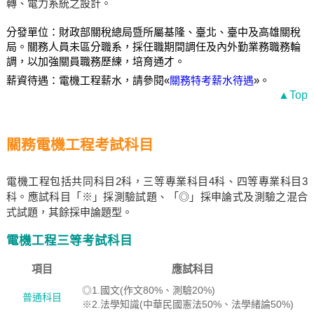
轉、電力系統之設計。
分發單位：財政部關稅總局暨所屬基隆、臺北、臺中及高雄關稅
局。關務人員未區分職系，採任職期間調任及內外勤業務職務輪
調，以加強關員職務歷練，培育通才。
薪資待遇：電機工程薪水，請參閱«
關務特考薪水待遇
»。
▲Top
關務電機工程考試科目
電機工程包括共同科目2科，三等專業科目4科、四等專業科目3
科。應試科目「※」採測驗試題、「◎」採申論式及測驗之混合
式試題，其餘採申論題型。
電機工程三等考試科目
項目
應試科目
◎1.國文(作文80%、測驗20%)
普通科目
※2.法學知識(中華民國憲法50%、法學緒論50%)