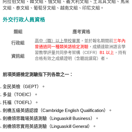
阿拉伯文組、韓文組、俄文組、義大利文組、土耳其文組、馬來
文組、泰文組、葡萄牙文組、越南文組、印尼文組。
外交行政人員資格
類組
應考資格
高中（職）以上學校畢業
，並於報名期間前
三年內
行政組
曾通過同一種類英語檢定測驗
，成績達歐洲語言學
習教學評量共同參考架構（CEFR）
B1 以上
，持有
資訊組
合格有效之成績證明（含聽說讀寫）者。
前項英語檢定測驗指下列各款之一：
全民英檢（GEPT）。
多益（TOEIC）。
托福（TOEFL）。
劍橋五級英語認證（Cambridge English Qualification）。
劍橋領思職場英語測驗（Linguaskill Business）。
劍橋領思實用英語測驗（Linguaskill General）。