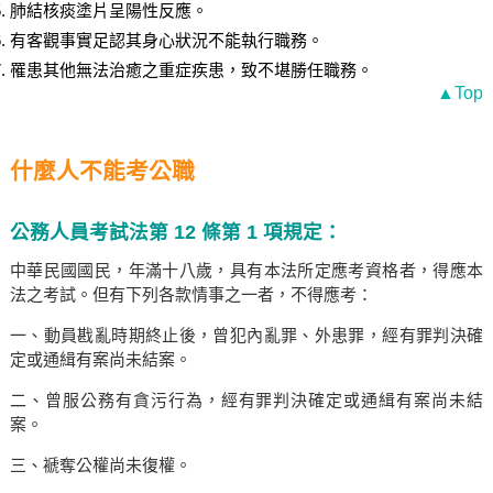
肺結核痰塗片呈陽性反應。
有客觀事實足認其身心狀況不能執行職務。
罹患其他無法治癒之重症疾患，致不堪勝任職務。
▲Top
什麼人不能考公職
公務人員考試法第 12 條第 1 項規定：
中華民國國民，年滿十八歲，具有本法所定應考資格者，得應本
法之考試。但有下列各款情事之一者，不得應考：
一、動員戡亂時期終止後，曾犯內亂罪、外患罪，經有罪判決確
定或通緝有案尚未結案。
二、曾服公務有貪污行為，經有罪判決確定或通緝有案尚未結
案。
三、褫奪公權尚未復權。