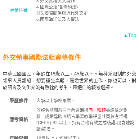
3.外交實務英文寫作
4.國際公法(含條約法)
專業科目
◎5.國際關係與近代外交史
6.國際海洋法及人權法
▲Top
外交領事國際法組資格條件
中華民國國民，年齡在18歲以上，45歲以下。無科系限制的外交
領事人員類組，想要穩坐高薪、環遊世界的工作，你也可以，對
於語言及文化交流有熱忱的考生，是絕佳的報考選擇。
學歷條件
大學以上學校畢業。
於報名期間前三年內曾通過
同一種類
英語檢定測
驗，成績達歐洲語言學習教學評量共同參考架構
應考資格
(CEFR) B2 以上，持有合格有效之成績證明(含聽說
讀寫)者。
年齡限制
18歲以上，45歲以下。