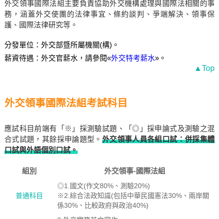
外交領事國際法組主要負責協助外交機構處理與國際法相關的事
務，涵蓋外交使團的法律事宜、條約談判、爭端解決、領事保
護、國際法律研究等。
分發單位：外交部暨所屬機關(構)。
薪資待遇：外交官薪水，請參閱«
外交特考薪水
»。
▲Top
外交領事國際法組考試科目
應試科目前端有「※」採測驗試題、「◎」採申論式及測驗之混
合式試題，其餘採申論題型。
外交領事人員各組口試：併採集體
口試與外語個別口試。
組別
外交領事-國際法組
◎1.國文(作文80%、測驗20%)
普通科目
※2.綜合法政知識(包括中華民國憲法30%、兩岸關
係30%、比較政府與政治40%)