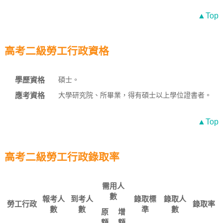
▲Top
高考二級勞工行政資格
學歷資格
碩士。
應考資格
大學研究院、所畢業，得有碩士以上學位證書者。
▲Top
高考二級勞工行政錄取率
需用人
數
報考人
到考人
錄取標
錄取人
勞工行政
錄取率
數
數
準
數
原
增
額
額