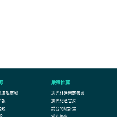
源
嚴選推薦
成旗艦商城
志光林進榮慈善會
子報
志光紀念官網
古題
講台閃耀計畫
mp
當期優惠