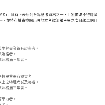
證者)，具有下表所列各等應考資格之一，且無依法不得應國
一，並持有權責機關出具於本考試筆試考畢之次日起二個月
位學程畢業得有證書者。
試及格者。
試及格滿三年者。
學校畢業得有證書者。
以上之特種考試及格者。
試及格滿三年者。
等學力者。
格者。