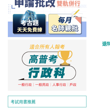
獲
得
500
元
折
扣！
退
北
北
基
區
桃
竹
苗
區
考試用書推薦
中
彰