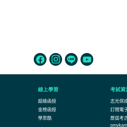
線上學習
考試資
超級函授
志光保
金榜函授
訂閱電
學思酷
歷屆考
omyka