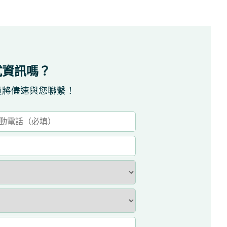
試資訊嗎？
員將儘速與您聯繫！