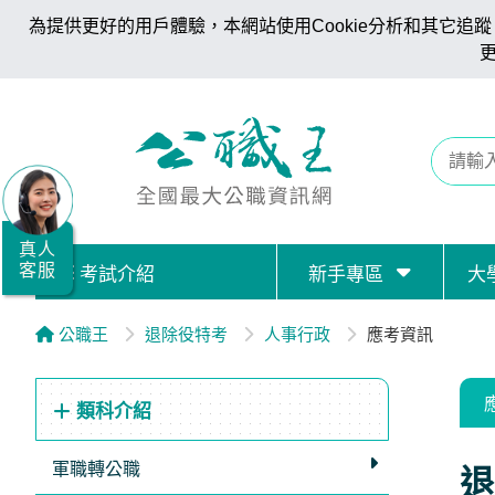
為提供更好的用戶體驗，本網站使用Cookie分析和其它追蹤。
全
國
公
職/
就
業/
真人
客服
考試介紹
新手專區
大
證
照
公職王
退除役特考
人事行政
應考資訊
服
務
類科介紹
據
點
軍職轉公職
退