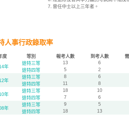
曾任中士以上三年者。
特人事行政錄取率
年度
等別
報考人數
到考人數
13
6
退特三等
14年
5
2
退特四等
8
6
退特三等
12年
11
8
退特四等
18
10
退特三等
10年
7
6
退特四等
9
5
退特三等
08年
18
13
退特四等