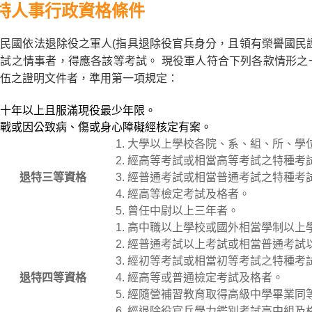
特人事行政資格條件
民國依法退除役之軍人(指具退除役官兵身分，且領有榮譽國民
試之情事者，得應各該等考試。 現役軍人符合下列各款情形之
伍之證明文件者，準用第一項規定：
十年以上且服滿現役最少年限。
戰或因公致病、傷或身心障礙經核定有案。
大學以上學校各院、系、組、所、學
經高等考試或相當高等考試之特種考
退特三等資格
經普通考試或相當普通考試之特種考
經高等檢定考試及格者。
曾任中尉以上三年者。
高中職以上學校或國外相當學制以上
經普通考試以上考試或相當普通考試
經初等考試或相當初等考試之特種考
退特四等資格
經高等或普通檢定考試及格者。
經隨營補習教育取得高級中學畢業同
經退除役官兵學力鑑別考試高中組及