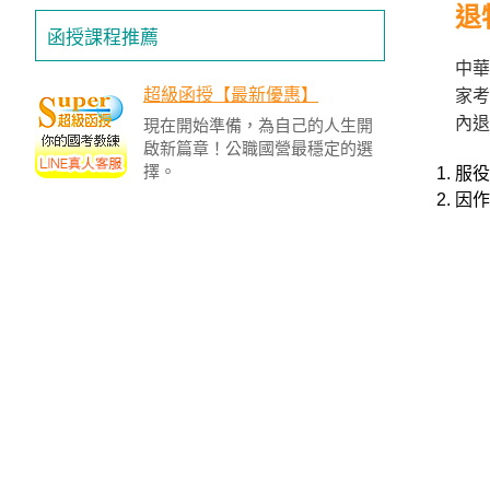
退
投
函授課程推薦
區
中華
雲
超級函授【最新優惠】
家考
嘉
內退
現在開始準備，為自己的人生開
南
啟新篇章！公職國營最穩定的選
區
擇。
服役
高
因作
屏
地
區
東
部
離
島
超
級
函
授