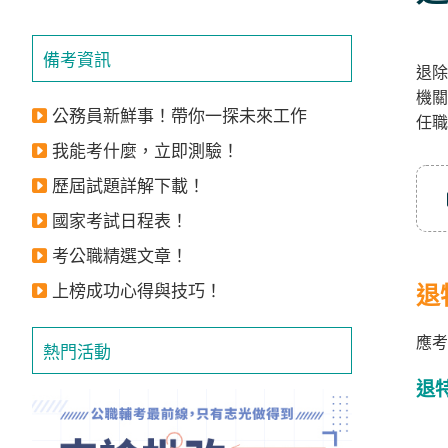
立
即
備考資訊
退除
加
機關
入
公務員新鮮事！帶你一探未來工作
任職
LINE
我能考什麼，立即測驗！
官
歷屆試題詳解下載！
方
國家考試日程表！
帳
號
考公職精選文章！
享
上榜成功心得與技巧！
退
專
應考
人
熱門活動
服
退
務
，
再