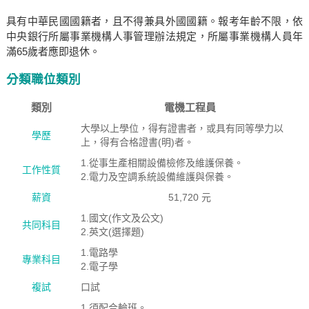
具有中華民國國籍者，且不得兼具外國國籍。報考年齡不限，依
中央銀行所屬事業機構人事管理辦法規定，所屬事業機構人員年
滿65歲者應即退休。
分類職位類別
類別
電機工程員
大學以上學位，得有證書者，或具有同等學力以
學歷
上，得有合格證書(明)者。
1.從事生產相關設備檢修及維護保養。
工作性質
2.電力及空調系統設備維護與保養。
薪資
51,720 元
1.國文(作文及公文)
共同科目
2.英文(選擇題)
1.電路學
專業科目
2.電子學
複試
口試
1.須配合輪班。