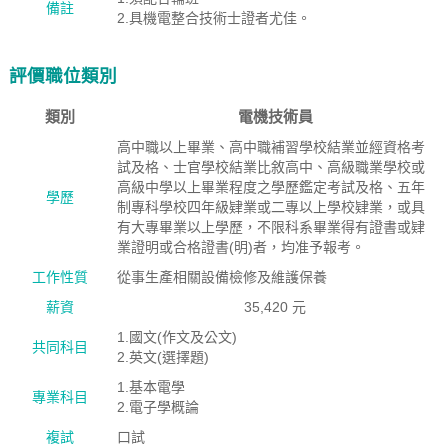
備註
2.具機電整合技術士證者尤佳。
評價職位類別
類別
電機技術員
高中職以上畢業、高中職補習學校結業並經資格考
試及格、士官學校結業比敘高中、高級職業學校或
高級中學以上畢業程度之學歷鑑定考試及格、五年
學歷
制專科學校四年級肄業或二專以上學校肄業，或具
有大專畢業以上學歷，不限科系畢業得有證書或肄
業證明或合格證書(明)者，均准予報考。
工作性質
從事生產相關設備檢修及維護保養
薪資
35,420 元
1.國文(作文及公文)
共同科目
2.英文(選擇題)
1.基本電學
專業科目
2.電子學概論
複試
口試