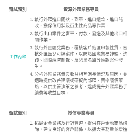
甄試類別
資深外匯業務專員
執行外匯進口開狀、到單、進口還款、進口託
收、擔保信用狀及衍生性商品等作業。
執行出口案件之審單、付款、發送及其他出口相
關作業。
執行外匯匯兌業務，覆核客戶結匯申報性質，審
核外匯匯兌可疑案件，以防堵國際貿易詐騙、洗
工作內容
錢、國際經濟制裁、反恐黑名單等匯款案件發
生。
分析外匯業務量與收益相互消長情況及原因，並
適時提供改善建議或研擬內部匯、費率議價策
略，以供主管決策之參考，達成提升外匯業務手
續費等收益目標。
甄試類別
授信專業專員
拓展企金業務及行銷管道，提供客戶金融商品諮
詢，建立良好的客戶關係，以擴大業務量並增進