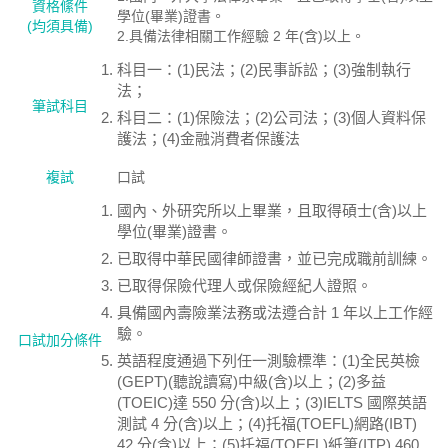
資格絛件
學位(畢業)證書。
(均須具備)
2.具備法律相關工作經驗 2 年(含)以上。
科目一：(1)民法；(2)民事訴訟；(3)強制執行
法；
筆試科目
科目二：(1)保險法；(2)公司法；(3)個人資料保
護法；(4)金融消費者保護法
複試
口試
國內、外研究所以上畢業，且取得碩士(含)以上
學位(畢業)證書。
已取得中華民國律師證書，並已完成職前訓練。
已取得保險代理人或保險經紀人證照。
具備國內壽險業法務或法遵合計 1 年以上工作經
驗。
口試加分條件
英語程度通過下列任一測驗標準：(1)全民英檢
(GEPT)(聽說讀寫)中級(含)以上；(2)多益
(TOEIC)達 550 分(含)以上；(3)IELTS 國際英語
測試 4 分(含)以上；(4)托福(TOEFL)網路(IBT)
42 分(含)以上；(5)托福(TOEFL)紙筆(ITP) 460