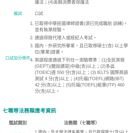
護法；(4)金融消費者保護法
複試
口試
已取得中華民國律師證書(須已完成職前 訓練)，
並有執業經驗。
通過保險代理人或經紀人考試。
國內、外研究所畢業，且已取得碩士(含) 以上學
位(畢業)證書。
口試加分條件
英語程度通過下列任一測驗標準：(1)全民英檢
(GEPT)(聽說讀寫)中級(含)以上；(2)多益
(TOEIC)達 550 分(含)以上；(3) IELTS 國際英語
測試 4 分(含)以上；(4)托福(TOEFL)網路(IBT)
42 分(含)以上；(5)托福(TOEFL)紙筆(ITP) 460
分(含)以上。
七職等法務類應考資訊
甄試類別
法務類（七職等）
1.國內、外大學法律系畢業，且已取得學士(含)以上