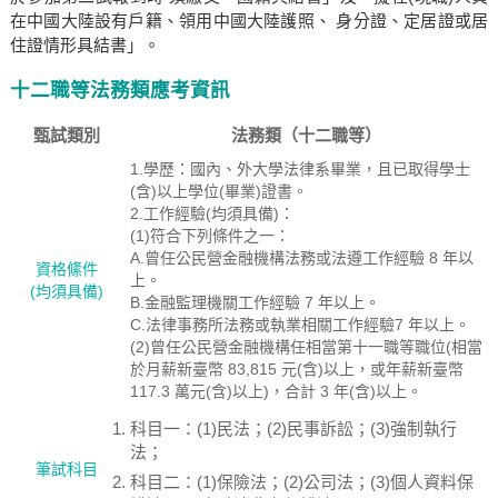
在中國大陸設有戶籍、領用中國大陸護照、 身分證、定居證或居
住證情形具結書」。
十二職等法務類應考資訊
甄試類別
法務類（十二職等）
1.學歷：國內、外大學法律系畢業，且已取得學士
(含)以上學位(畢業)證書。
2.工作經驗(均須具備)：
(1)符合下列條件之一：
A.曾任公民營金融機構法務或法遵工作經驗 8 年以
資格絛件
上。
(均須具備)
B.金融監理機關工作經驗 7 年以上。
C.法律事務所法務或執業相關工作經驗7 年以上。
(2)曾任公民營金融機構任相當第十一職等職位(相當
於月薪新臺幣 83,815 元(含)以上，或年薪新臺幣
117.3 萬元(含)以上)，合計 3 年(含)以上。
科目一：(1)民法；(2)民事訴訟；(3)強制執行
法；
筆試科目
科目二：(1)保險法；(2)公司法；(3)個人資料保